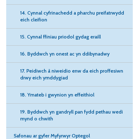
14. Cynnal cyfrinachedd a pharchu preifatrwydd
eich cleifion
15. Cynnal ffiniau priodol gydag eraill
16. Byddwch yn onest ac yn ddibynadwy
17. Peidiwch â niweidio enw da eich proffesiwn
drwy eich ymddygiad
18. Ymateb i gwynion yn effeithiol
19. Byddwch yn gandryll pan fydd pethau wedi
mynd o chwith
Safonau ar gyfer Myfyrwyr Optegol