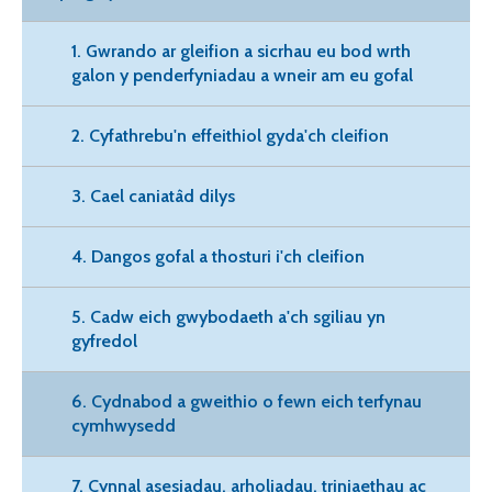
1. Gwrando ar gleifion a sicrhau eu bod wrth
galon y penderfyniadau a wneir am eu gofal
2. Cyfathrebu'n effeithiol gyda'ch cleifion
3. Cael caniatâd dilys
4. Dangos gofal a thosturi i'ch cleifion
5. Cadw eich gwybodaeth a'ch sgiliau yn
gyfredol
6. Cydnabod a gweithio o fewn eich terfynau
cymhwysedd
7. Cynnal asesiadau, arholiadau, triniaethau ac