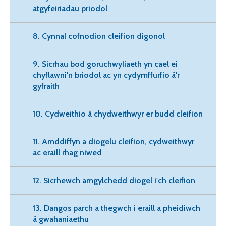
atgyfeiriadau priodol
8. Cynnal cofnodion cleifion digonol
9. Sicrhau bod goruchwyliaeth yn cael ei
chyflawni'n briodol ac yn cydymffurfio â'r
gyfraith
10. Cydweithio â chydweithwyr er budd cleifion
11. Amddiffyn a diogelu cleifion, cydweithwyr
ac eraill rhag niwed
12. Sicrhewch amgylchedd diogel i'ch cleifion
13. Dangos parch a thegwch i eraill a pheidiwch
â gwahaniaethu