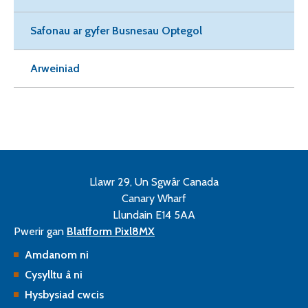
Safonau ar gyfer Busnesau Optegol
Arweiniad
Llawr 29, Un Sgwâr Canada
Canary Wharf
Llundain E14 5AA
Pwerir gan
Blatfform Pixl8MX
Amdanom ni
Cysylltu â ni
Hysbysiad cwcis