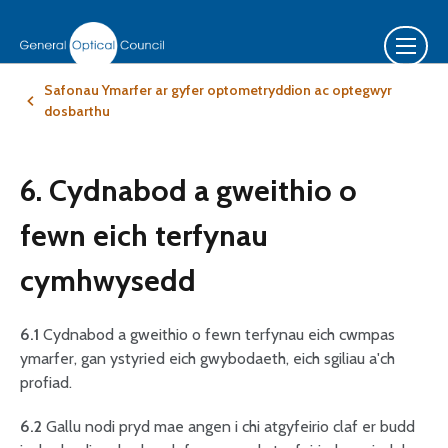
Safonau Ymarfer ar gyfer optometryddion ac optegwyr
dosbarthu
6. Cydnabod a gweithio o
fewn eich terfynau
cymhwysedd
6.1
Cydnabod a gweithio o fewn terfynau eich cwmpas
ymarfer, gan ystyried eich gwybodaeth, eich sgiliau a'ch
profiad.
6.2
Gallu nodi pryd mae angen i chi atgyfeirio claf er budd