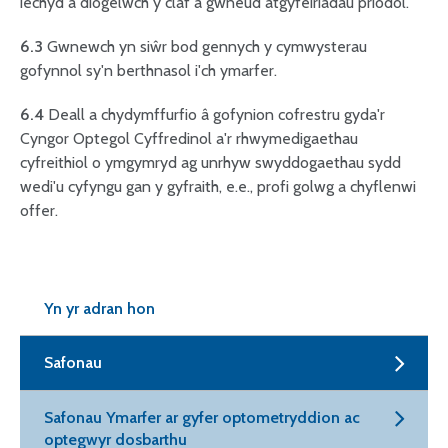
iechyd a diogelwch y claf a gwneud atgyfeiriadau priodol.
6.3
Gwnewch yn siŵr bod gennych y cymwysterau
gofynnol sy'n berthnasol i'ch ymarfer.
6.4
Deall a chydymffurfio â gofynion cofrestru gyda'r
Cyngor Optegol Cyffredinol a'r rhwymedigaethau
cyfreithiol o ymgymryd ag unrhyw swyddogaethau sydd
wedi'u cyfyngu gan y gyfraith, e.e., profi golwg a chyflenwi
offer.
Yn yr adran hon
Safonau
Safonau Ymarfer ar gyfer optometryddion ac
optegwyr dosbarthu