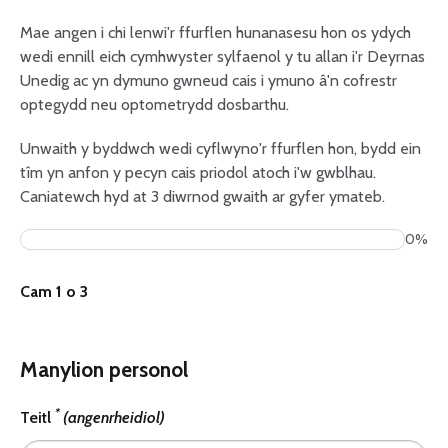
Mae angen i chi lenwi'r ffurflen hunanasesu hon os ydych
wedi ennill eich cymhwyster sylfaenol y tu allan i'r Deyrnas
Unedig ac yn dymuno gwneud cais i ymuno â'n cofrestr
optegydd neu optometrydd dosbarthu.
Unwaith y byddwch wedi cyflwyno'r ffurflen hon, bydd ein
tîm yn anfon y pecyn cais priodol atoch i'w gwblhau.
Caniatewch hyd at 3 diwrnod gwaith ar gyfer ymateb.
0%
Cam 1 o 3
Manylion personol
*
Teitl
(angenrheidiol)