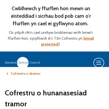
Cwblhewch y ffurflen hon mewn un
eisteddiad i sicrhau bod pob cam o'r
ffurflen yn cael ei gyflwyno atom.
Os ydych chi'n cael unrhyw broblemau wrth lenwi'r
ffurflen hon, cysylltwch â'n Tîm Cofrestru yn
[email
protected]
Cofrestru o dramor
Cofrestru o hunanasesiad
tramor