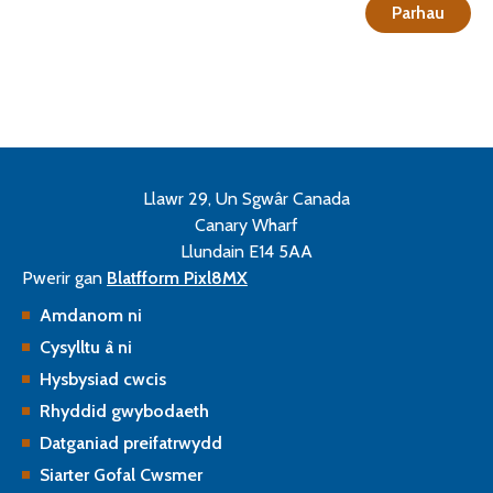
Parhau
Llawr 29, Un Sgwâr Canada
Canary Wharf
Llundain E14 5AA
Pwerir gan
Blatfform Pixl8MX
Amdanom ni
Cysylltu â ni
Hysbysiad cwcis
Rhyddid gwybodaeth
Datganiad preifatrwydd
Siarter Gofal Cwsmer