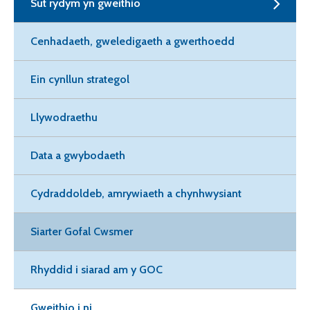
Sut rydym yn gweithio
Cenhadaeth, gweledigaeth a gwerthoedd
Ein cynllun strategol
Llywodraethu
Data a gwybodaeth
Cydraddoldeb, amrywiaeth a chynhwysiant
Siarter Gofal Cwsmer
Rhyddid i siarad am y GOC
Gweithio i ni