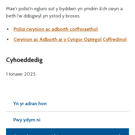
Mae'r polisi'n egluro sut y byddwn yn ymdrin â'ch cwyn a
beth i'w ddisgwyl yn ystod y broses.
Polisi cwynion ac adborth corfforaethol
Cwynion ac Adborth ar y Cyngor Optegol
Cyffredinol
Cyhoeddedig
1 Ionawr 2025
Yn yr adran hon
Pwy ydym ni