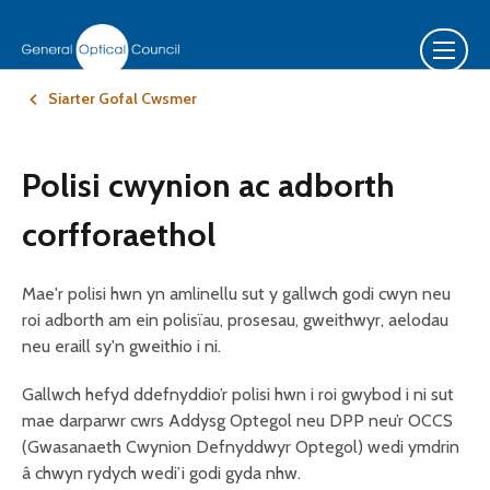
Siarter Gofal Cwsmer
Polisi cwynion ac adborth
corfforaethol
Mae'r polisi hwn yn amlinellu sut y gallwch godi cwyn neu
roi adborth am ein polisïau, prosesau, gweithwyr, aelodau
neu eraill sy'n gweithio i ni.
Gallwch hefyd ddefnyddio’r polisi hwn i roi gwybod i ni sut
mae darparwr cwrs Addysg Optegol neu DPP neu’r OCCS
(Gwasanaeth Cwynion Defnyddwyr Optegol) wedi ymdrin
â chwyn rydych wedi’i godi gyda nhw.