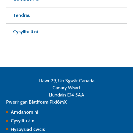
Tendrau
Cysylltu â ni
Llawr 29, Un Sgwâr Canada
Canary Wharf
Llundain E14 5AA
Pwerir gan
Blatfform Pixl8MX
Amdanom ni
Cysylltu â ni
Hysbysiad cwcis