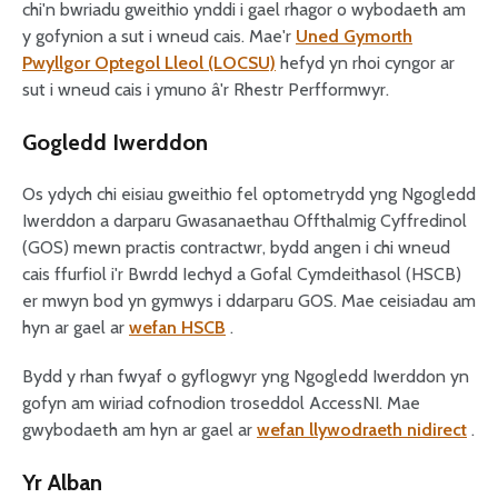
chi'n bwriadu gweithio ynddi i gael rhagor o wybodaeth am
y gofynion a sut i wneud cais. Mae'r
Uned Gymorth
Pwyllgor Optegol Lleol (LOCSU)
hefyd yn rhoi cyngor ar
sut i wneud cais i ymuno â'r Rhestr Perfformwyr.
Gogledd Iwerddon
Os ydych chi eisiau gweithio fel optometrydd yng Ngogledd
Iwerddon a darparu Gwasanaethau Offthalmig Cyffredinol
(GOS) mewn practis contractwr, bydd angen i chi wneud
cais ffurfiol i'r Bwrdd Iechyd a Gofal Cymdeithasol (HSCB)
er mwyn bod yn gymwys i ddarparu GOS. Mae ceisiadau am
hyn ar gael ar
wefan HSCB
.
Bydd y rhan fwyaf o gyflogwyr yng Ngogledd Iwerddon yn
gofyn am wiriad cofnodion troseddol AccessNI. Mae
gwybodaeth am hyn ar gael ar
wefan llywodraeth nidirect
.
Yr Alban