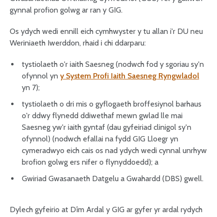
gynnal profion golwg ar ran y GIG.
Os ydych wedi ennill eich cymhwyster y tu allan i'r DU neu
Weriniaeth Iwerddon, rhaid i chi ddarparu:
tystiolaeth o'r iaith Saesneg (nodwch fod y sgoriau sy'n
ofynnol yn
y System Profi Iaith Saesneg Ryngwladol
yn 7);
tystiolaeth o dri mis o gyflogaeth broffesiynol barhaus
o'r ddwy flynedd ddiwethaf mewn gwlad lle mai
Saesneg yw'r iaith gyntaf (dau gyfeiriad clinigol sy'n
ofynnol) (nodwch efallai na fydd GIG Lloegr yn
cymeradwyo eich cais os nad ydych wedi cynnal unrhyw
brofion golwg ers nifer o flynyddoedd); a
Gwiriad Gwasanaeth Datgelu a Gwahardd (DBS) gwell.
Dylech gyfeirio at Dîm Ardal y GIG ar gyfer yr ardal rydych