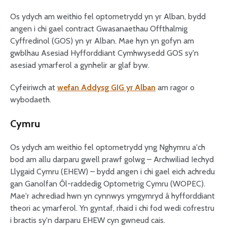
Os ydych am weithio fel optometrydd yn yr Alban, bydd
angen i chi gael contract Gwasanaethau Offthalmig
Cyffredinol (GOS) yn yr Alban. Mae hyn yn gofyn am
gwblhau Asesiad Hyfforddiant Cymhwysedd GOS sy'n
asesiad ymarferol a gynhelir ar glaf byw.
Cyfeiriwch at
wefan Addysg GIG yr Alban
am ragor o
wybodaeth.
Cymru
Os ydych am weithio fel optometrydd yng Nghymru a'ch
bod am allu darparu gwell prawf golwg – Archwiliad Iechyd
Llygaid Cymru (EHEW) – bydd angen i chi gael eich achredu
gan Ganolfan Ôl-raddedig Optometrig Cymru (WOPEC).
Mae'r achrediad hwn yn cynnwys ymgymryd â hyfforddiant
theori ac ymarferol. Yn gyntaf, rhaid i chi fod wedi cofrestru
i bractis sy'n darparu EHEW cyn gwneud cais.