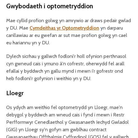
Gwybodaeth i optometryddion
Mae cyllid profion golwg yn amrywio ar draws pedair gwlad
y DU. Mae
Cymdeithas yr Optometryddion
yn darparu
canllawiau ar eu gwefan ar sut mae profion golwg yn cael
eu hariannu yn y DU.
Dylech sicrhau y gallwch fodloni'r holl ofynion perthnasol
cyn gwneud cais i ymuno â'n cofrestr, oherwydd fel arall
efallai y byddwch yn gallu mynd i mewn i'r gofrestr ond
heb fodloni'r gofynion i weithio yn y DU.
Lloegr
Os ydych am weithio fel optometrydd yn Lloegr, mae'n
debygol y byddwch am wneud cais i fynd i mewn i Restr
Perfformwyr Cenedlaethol y Gwasanaeth Iechyd Gwladol
(GIG) yn Lloegr sy'n gofyn am gwblhau contract
Gwasanaethau Offthalmig Cyffredinol (GOS) fel y gallwch