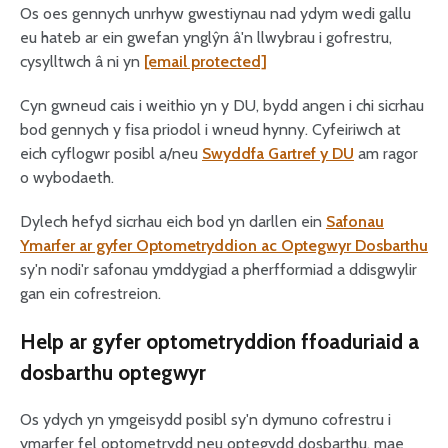
Os oes gennych unrhyw gwestiynau nad ydym wedi gallu
eu hateb ar ein gwefan ynglŷn â'n llwybrau i gofrestru,
cysylltwch â ni yn
[email protected]
Cyn gwneud cais i weithio yn y DU, bydd angen i chi sicrhau
bod gennych y fisa priodol i wneud hynny. Cyfeiriwch at
eich cyflogwr posibl a/neu
Swyddfa Gartref y DU
am ragor
o wybodaeth.
Dylech hefyd sicrhau eich bod yn darllen ein
Safonau
Ymarfer ar gyfer Optometryddion ac Optegwyr Dosbarthu
sy'n nodi'r safonau ymddygiad a pherfformiad a ddisgwylir
gan ein cofrestreion.
Help ar gyfer optometryddion ffoaduriaid a
dosbarthu optegwyr
Os ydych yn ymgeisydd posibl sy'n dymuno cofrestru i
ymarfer fel optometrydd neu optegydd dosbarthu, mae