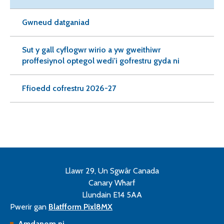
Gwneud datganiad
Sut y gall cyflogwr wirio a yw gweithiwr
proffesiynol optegol wedi'i gofrestru gyda ni
Ffioedd cofrestru 2026-27
Llawr 29, Un Sgwâr Canada
Canary Wharf
Llundain E14 5AA
Pwerir gan
Blatfform Pixl8MX
Amdanom ni