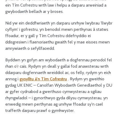
ein Tîm Cofrestru wrth law i helpu a darparu arweiniad a
gwybodaeth bellach ar y broses.
Nid yw ein deddfwriaeth yn darparu unrhyw lwybrau 'llwybr
cyflym' i gofrestru, yn benodol mewn perthynas â statws
ffoadur, er y gall y Tîm Cofrestru ddefnyddio ei
ddisgresiwn i flaenoriaethu gwaith fel y mae eisoes mewn
amrywiaeth o sefyllfaoedd.
Byddwn yn gofyn am wybodaeth a dogfennau penodol fel
rhan o'r cais. Rydym yn deall y gallai fod anawsterau wrth
ddarparu dogfennaeth wreiddiol ac, os felly, rydym yn eich
annog i
gysylltu â'n Tîm Cofrestru
. Rydym yn gweithio
gydag UK ENIC – Canolfan Wybodaeth Genedlaethol y DU
ar gyfer cydnabod a gwerthuso cymwysterau a sgiliau
rhyngwladol – i gynorthwyo gyda dilysu cymwysterau, yn
enwedig mewn perthynas ag unrhyw ffoadur sy'n cael
trafferth darparu prawf o gymhwyster.