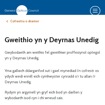
Cofrestru o dramor
Gweithio yn y Deyrnas Unedig
Gwybodaeth am weithio fel gweithiwr proffesiynol optegol
yn y Deyrnas Unedig.
Yma gallwch ddarganfod sut i gael mynediad i'n cofrestr os
ydych wedi ennill eich cymhwyster cynradd o'r tu allan i'r
Deyrnas Unedig.
Rydym yn argymell yn gryf eich bod yn darllen y
wybodaeth isod cyn i chi wneud cais.