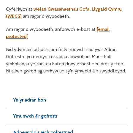
Cyfeiriwch at
wefan Gwasanaethau Gofal Llygaid Cymru
(WECS)
am ragor o wybodaeth.
Am ragor o wybodaeth, anfonwch e-bost at
[email
protected]
Nid ydym am achosi siom felly nodwch nad yw'r Adran
Gofrestru yn derbyn ceisiadau apwyntiad. Mae'r holl
ymholiadau yn cael eu hateb drwy e-bost neu dros y ffôn.
Ni allwn gwrdd ag unrhyw un sy'n ymweld â'n swyddfeydd.
Yn yr adran hon
Ymunwch â'r gofrestr
Adnewyddu eich cofrestriad