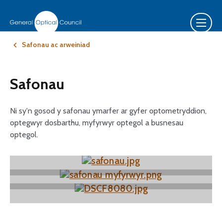
Safonau ac arweiniad
Safonau
Ni sy'n gosod y safonau ymarfer ar gyfer optometryddion,
optegwyr dosbarthu, myfyrwyr optegol a busnesau
optegol.
Safonau Ymarfer ar gyfer optometryddion ac
optegwyr dosbarthu
Safonau ar gyfer Myfyrwyr Optegol
Safonau ar gyfer Busnesau Optegol