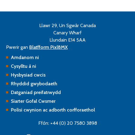
Llawr 29, Un Sgwâr Canada
Canary Wharf
Llundain E14 5AA
Pwerir gan
Blatfform Pixl8MX
Amdanom ni
Cysylltu â ni
Hysbysiad cwcis
Rhyddid gwybodaeth
Datganiad preifatrwydd
Siarter Gofal Cwsmer
Polisi cwynion ac adborth corfforaethol
Ffôn: +44 (0) 20 7580 3898