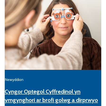
Newyddion
Cyngor Optegol Cyffredinol yn
ymgynghori ar brofi golwg a dirprwyo