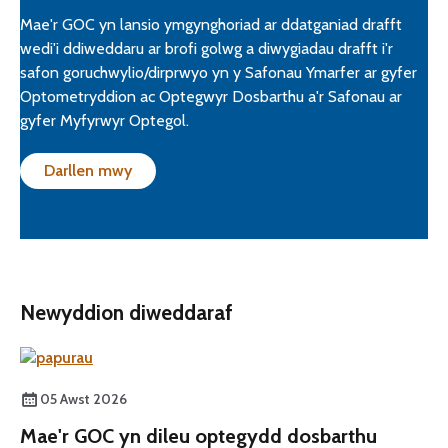
Mae'r GOC yn lansio ymgynghoriad ar ddatganiad drafft
wedi'i ddiweddaru ar brofi golwg a diwygiadau drafft i'r
safon goruchwylio/dirprwyo yn y Safonau Ymarfer ar gyfer
Optometryddion ac Optegwyr Dosbarthu a'r Safonau ar
gyfer Myfyrwyr Optegol.
Darllen mwy
Newyddion diweddaraf
05 Awst 2026
Mae'r GOC yn dileu optegydd dosbarthu