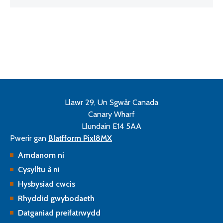
Llawr 29, Un Sgwâr Canada
Canary Wharf
Llundain E14 5AA
Pwerir gan
Blatfform Pixl8MX
Amdanom ni
Cysylltu â ni
Hysbysiad cwcis
Rhyddid gwybodaeth
Datganiad preifatrwydd