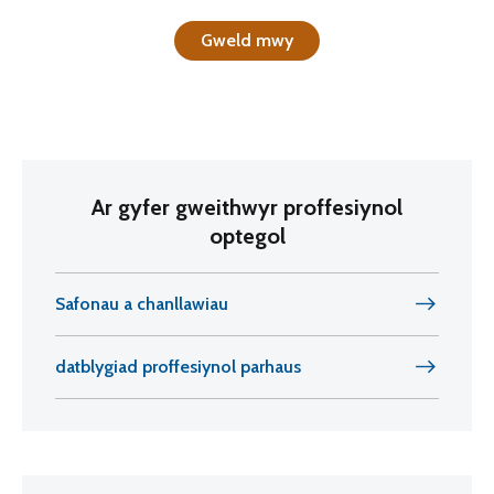
Gweld mwy
Ar gyfer gweithwyr proffesiynol
optegol
Safonau a chanllawiau
datblygiad proffesiynol parhaus