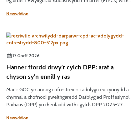
eglurder i Bwyllgorau Addasrwydd i Ymarfer (FtPCs) wrth
ystyried cymhwyso sancsiynau fel rhan o achosion
Newyddion
addasrwydd i ymarfer.
17 Gorff 2026
Hanner ffordd drwy'r cylch DPP: araf a
chyson sy'n ennill y ras
Mae'r GOC yn annog cofrestreion i adolygu eu cynnydd a
chynnal a chofnodi gweithgaredd Datblygiad Proffesiynol
Parhaus (DPP) yn rheolaidd wrth i gylch DPP 2025-27
gyrraedd ei hanner ffordd.
Newyddion