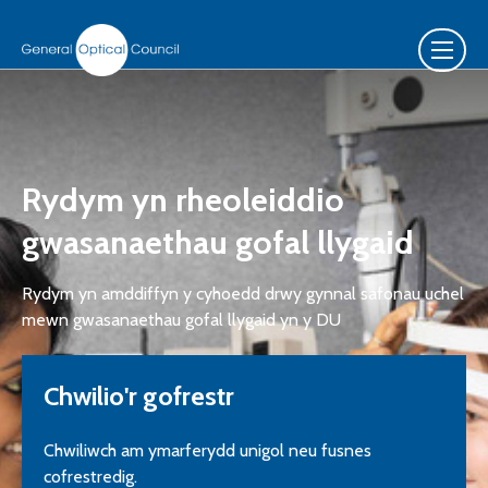
Rydym yn rheoleiddio
gwasanaethau gofal llygaid
Rydym yn amddiffyn y cyhoedd drwy gynnal safonau uchel
mewn gwasanaethau gofal llygaid yn y DU
Chwilio'r gofrestr
Chwiliwch am ymarferydd unigol neu fusnes
cofrestredig.