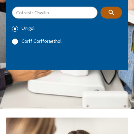
Unigol
Corff Corfforaethol