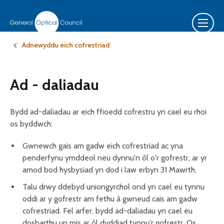
Adnewyddu eich cofrestriad
Ad - daliadau
Bydd ad-daliadau ar eich ffioedd cofrestru yn cael eu rhoi
os byddwch:
Gwnewch gais am gadw eich cofrestriad ac yna
penderfynu ymddeol neu dynnu'n ôl o'r gofrestr, ar yr
amod bod hysbysiad yn dod i law erbyn 31 Mawrth.
Talu drwy ddebyd uniongyrchol ond yn cael eu tynnu
oddi ar y gofrestr am fethu â gwneud cais am gadw
cofrestriad. Fel arfer, bydd ad-daliadau yn cael eu
dosbarthu un mis ar ôl dyddiad tynnu'r gofrestr. Os