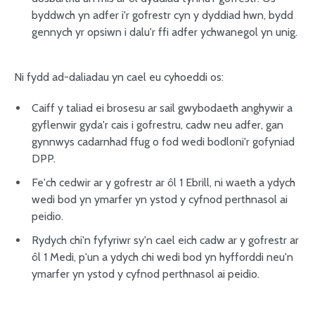
byddwch yn adfer i'r gofrestr cyn y dyddiad hwn, bydd
gennych yr opsiwn i dalu'r ffi adfer ychwanegol yn unig.
Ni fydd ad-daliadau yn cael eu cyhoeddi os:
Caiff y taliad ei brosesu ar sail gwybodaeth anghywir a
gyflenwir gyda'r cais i gofrestru, cadw neu adfer, gan
gynnwys cadarnhad ffug o fod wedi bodloni'r gofyniad
DPP.
Fe'ch cedwir ar y gofrestr ar ôl 1 Ebrill, ni waeth a ydych
wedi bod yn ymarfer yn ystod y cyfnod perthnasol ai
peidio.
Rydych chi'n fyfyriwr sy'n cael eich cadw ar y gofrestr ar
ôl 1 Medi, p'un a ydych chi wedi bod yn hyfforddi neu'n
ymarfer yn ystod y cyfnod perthnasol ai peidio.