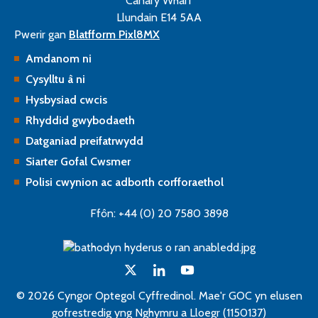
Canary Wharf
Llundain E14 5AA
Pwerir gan
Blatfform Pixl8MX
Amdanom ni
Cysylltu â ni
Hysbysiad cwcis
Rhyddid gwybodaeth
Datganiad preifatrwydd
Siarter Gofal Cwsmer
Polisi cwynion ac adborth corfforaethol
Ffôn: +44 (0) 20 7580 3898
© 2026 Cyngor Optegol Cyffredinol. Mae'r GOC yn elusen
gofrestredig yng Nghymru a Lloegr (1150137)