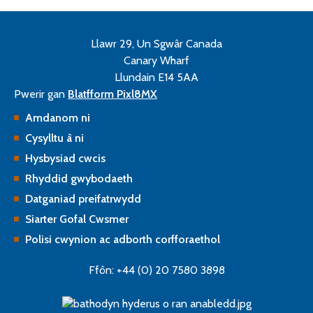
Llawr 29, Un Sgwâr Canada
Canary Wharf
Llundain E14 5AA
Pwerir gan
Blatfform Pixl8MX
Amdanom ni
Cysylltu â ni
Hysbysiad cwcis
Rhyddid gwybodaeth
Datganiad preifatrwydd
Siarter Gofal Cwsmer
Polisi cwynion ac adborth corfforaethol
Ffôn: +44 (0) 20 7580 3898