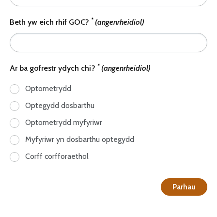
*
Beth yw eich rhif GOC?
(angenrheidiol)
*
Ar ba gofrestr ydych chi?
(angenrheidiol)
Optometrydd
Optegydd dosbarthu
Optometrydd myfyriwr
Myfyriwr yn dosbarthu optegydd
Corff corfforaethol
Parhau