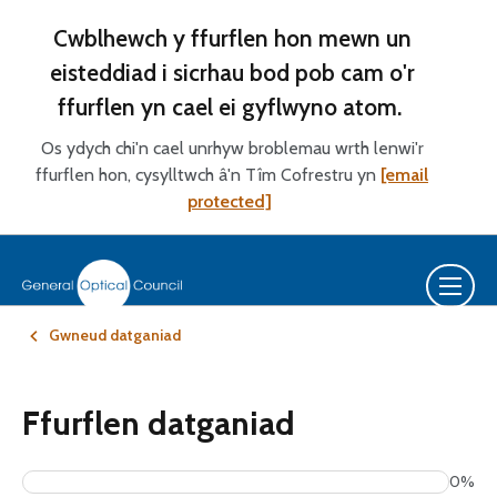
Cwblhewch y ffurflen hon mewn un
eisteddiad i sicrhau bod pob cam o'r
ffurflen yn cael ei gyflwyno atom.
Os ydych chi'n cael unrhyw broblemau wrth lenwi'r
ffurflen hon, cysylltwch â'n Tîm Cofrestru yn
[email
protected]
Gwneud datganiad
Ffurflen datganiad
0%