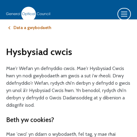
Data a gwybodaeth
Hysbysiad cwcis
Mae'r Wefan yn defnyddio cwcis. Mae'r Hysbysiad Cwcis
hwn yn nodi gwybodaeth am gwcis a sut i'w rheoli. Drwy
ddefnyddio'r Wefan, rydych chi'n derbyn y defnydd o gwcis
yn unol â'r Hysbysiad Cwcis hwn. Yn benodol, rydych chi'n
derbyn y defnydd o Gwcis Dadansoddeg at y dibenion a
ddisgrifir isod.
Beth yw cookies?
Mae 'cwci' yn ddarn o wybodaeth, fel tag, y mae rhai