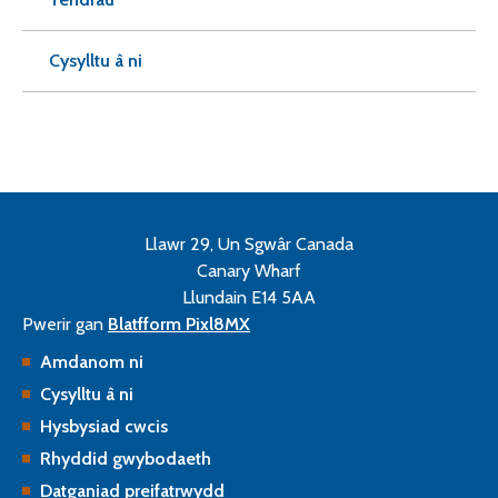
Cysylltu â ni
Llawr 29, Un Sgwâr Canada
Canary Wharf
Llundain E14 5AA
Pwerir gan
Blatfform Pixl8MX
Amdanom ni
Cysylltu â ni
Hysbysiad cwcis
Rhyddid gwybodaeth
Datganiad preifatrwydd