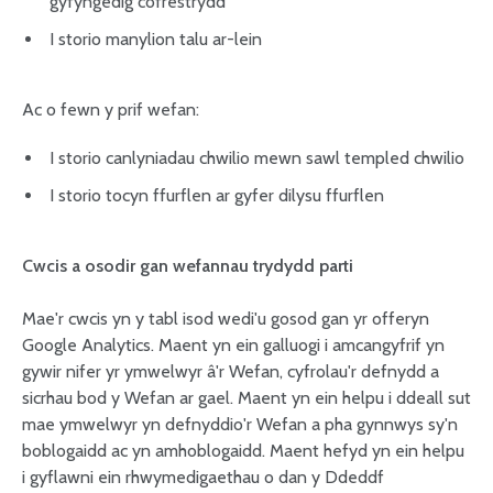
gyfyngedig cofrestrydd
I storio manylion talu ar-lein
Ac o fewn y prif wefan:
I storio canlyniadau chwilio mewn sawl templed chwilio
I storio tocyn ffurflen ar gyfer dilysu ffurflen
Cwcis a osodir gan wefannau trydydd parti
Mae'r cwcis yn y tabl isod wedi'u gosod gan yr offeryn
Google Analytics. Maent yn ein galluogi i amcangyfrif yn
gywir nifer yr ymwelwyr â'r Wefan, cyfrolau'r defnydd a
sicrhau bod y Wefan ar gael. Maent yn ein helpu i ddeall sut
mae ymwelwyr yn defnyddio'r Wefan a pha gynnwys sy'n
boblogaidd ac yn amhoblogaidd. Maent hefyd yn ein helpu
i gyflawni ein rhwymedigaethau o dan y Ddeddf