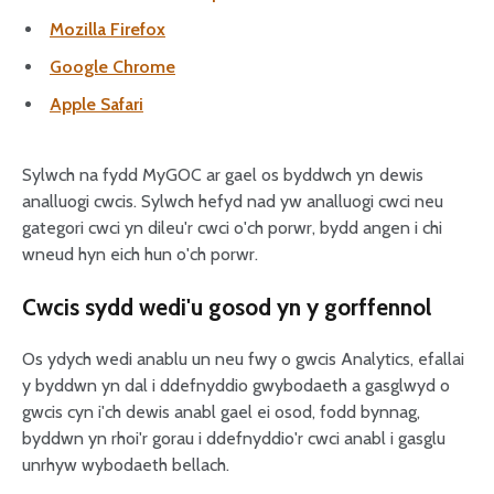
Mozilla Firefox
Google Chrome
Apple Safari
Sylwch na fydd MyGOC ar gael os byddwch yn dewis
analluogi cwcis. Sylwch hefyd nad yw analluogi cwci neu
gategori cwci yn dileu'r cwci o'ch porwr, bydd angen i chi
wneud hyn eich hun o'ch porwr.
Cwcis sydd wedi'u gosod yn y gorffennol
Os ydych wedi anablu un neu fwy o gwcis Analytics, efallai
y byddwn yn dal i ddefnyddio gwybodaeth a gasglwyd o
gwcis cyn i'ch dewis anabl gael ei osod, fodd bynnag,
byddwn yn rhoi'r gorau i ddefnyddio'r cwci anabl i gasglu
unrhyw wybodaeth bellach.