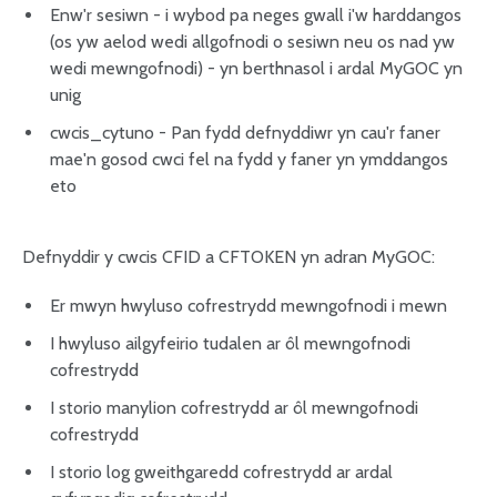
Enw'r sesiwn - i wybod pa neges gwall i'w harddangos
(os yw aelod wedi allgofnodi o sesiwn neu os nad yw
wedi mewngofnodi) - yn berthnasol i ardal MyGOC yn
unig
cwcis_cytuno - Pan fydd defnyddiwr yn cau'r faner
mae'n gosod cwci fel na fydd y faner yn ymddangos
eto
Defnyddir y cwcis CFID a CFTOKEN yn adran MyGOC:
Er mwyn hwyluso cofrestrydd mewngofnodi i mewn
I hwyluso ailgyfeirio tudalen ar ôl mewngofnodi
cofrestrydd
I storio manylion cofrestrydd ar ôl mewngofnodi
cofrestrydd
I storio log gweithgaredd cofrestrydd ar ardal