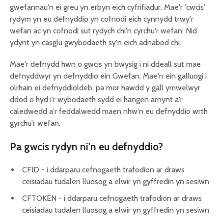
gwefannau'n ei greu yn erbyn eich cyfrifiadur. Mae'r 'cwcis'
rydym yn eu defnyddio yn cofnodi eich cynnydd trwy'r
wefan ac yn cofnodi sut rydych chi'n cyrchu'r wefan. Nid
ydynt yn casglu gwybodaeth sy'n eich adnabod chi.
Mae'r defnydd hwn o gwcis yn bwysig i ni ddeall sut mae
defnyddwyr yn defnyddio ein Gwefan. Mae'n ein galluogi i
olrhain ei defnyddioldeb, pa mor hawdd y gall ymwelwyr
ddod o hyd i'r wybodaeth sydd ei hangen arnynt a'r
caledwedd a'r feddalwedd maen nhw'n eu defnyddio wrth
gyrchu'r wefan.
Pa gwcis rydyn ni'n eu defnyddio?
CFID - i ddarparu cefnogaeth trafodion ar draws
ceisiadau tudalen lluosog a elwir yn gyffredin yn sesiwn
CFTOKEN - i ddarparu cefnogaeth trafodion ar draws
ceisiadau tudalen lluosog a elwir yn gyffredin yn sesiwn