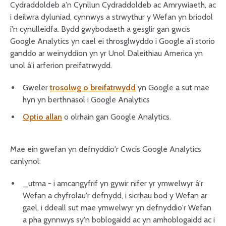
Cydraddoldeb a'n Cynllun Cydraddoldeb ac Amrywiaeth, ac
i deilwra dyluniad, cynnwys a strwythur y Wefan yn briodol
i'n cynulleidfa. Bydd gwybodaeth a gesglir gan gwcis
Google Analytics yn cael ei throsglwyddo i Google a'i storio
ganddo ar weinyddion yn yr Unol Daleithiau America yn
unol â'i arferion preifatrwydd.
Gweler
trosolwg o breifatrwydd
yn Google a sut mae
hyn yn berthnasol i Google Analytics
Optio allan
o olrhain gan Google Analytics.
Mae ein gwefan yn defnyddio'r Cwcis Google Analytics
canlynol:
_utma - i amcangyfrif yn gywir nifer yr ymwelwyr â'r
Wefan a chyfrolau'r defnydd, i sicrhau bod y Wefan ar
gael, i ddeall sut mae ymwelwyr yn defnyddio'r Wefan
a pha gynnwys sy'n boblogaidd ac yn amhoblogaidd ac i