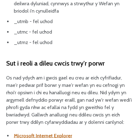
deilwra dyluniad, cynnwys a strwythur y Wefan yn
briodol i'n cynulleidfa
_utmb - fel uchod
_utmc - fel uchod
_utmz - fel uchod
Sut i reoli a dileu cwcis trwy'r porwr
Os nad ydych am i gwcis gael eu creu ar eich cyfrifiadur,
mae'r pedwar prif borwr y mae'r wefan yn eu cefnogi yn
rhoi'r opsiwn i chi eu hanalluogi neu eu dileu. Nid ydym yn
argymell defnyddio porwyr eraill, gan nad yw'r wefan wedi'i
phrofi gyda nhw ac efallai na fydd yn gweithio fel y
bwriadwyd. Gallwch analluogi neu ddileu cwcis yn eich
porwr trwy ddilyn cyfarwyddiadau ar y dolenni canlynol:
Microsoft Internet Explorer