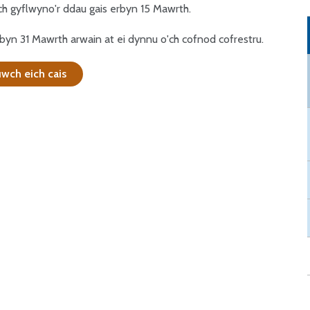
ch gyflwyno'r ddau gais erbyn 15 Mawrth.
byn 31 Mawrth arwain at ei dynnu o'ch cofnod cofrestru.
wch eich cais