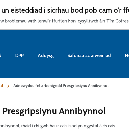
n eisteddiad i sicrhau bod pob cam o'r ff
yw broblemau wrth lenwi'r ffurflen hon, cysylltwch â'n Tîm Cofre
d
DPP
Addysg
Safonau ac arweiniad
N
ad
Adnewyddu fel arbenigedd Presgripsiynu Annibynnol
 Presgripsiynu Annibynnol
ynnol, rhaid i chi gwblhau'r cais isod yn ogystal â'ch cais