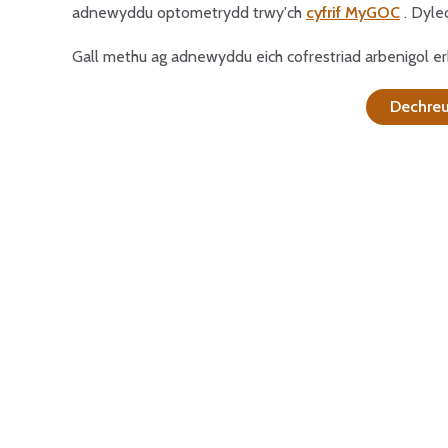
adnewyddu optometrydd trwy'ch
cyfrif MyGOC
. Dyle
Gall methu ag adnewyddu eich cofrestriad arbenigol er
Dechreu