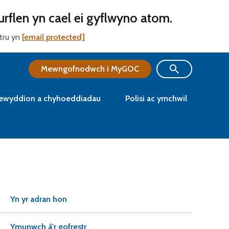
urflen yn cael ei gyflwyno atom.
stru yn
[email protected]
Mewngofnodwch i MyGOC
ewyddion a chyhoeddiadau
Polisi ac ymchwil
Yn yr adran hon
Ymunwch â'r gofrestr