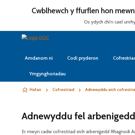
Cwblhewch y ffurflen hon mewn u
Os ydych chi'n cael unrh
Neidio i'r cynnwys
Amdanom ni
Codi pryderon
Cofrestria
Ymgynghoriadau
Hafan
Cofrestriad
Adnewyddu eich cofrestri
Adnewyddu fel arbenigedd
Er mwyn cadw cofrestriad eich arbenigedd Rhagnodi Annib