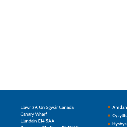
Llawr 29, Un Sgwâr Canada
Amdan
Canary Wharf
Cysylltu
Llundain E14 5AA
Hysbys