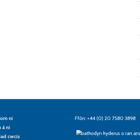
om ni
Ffôn: +44 (0) 20 7580 3898
 â ni
iad cwcis