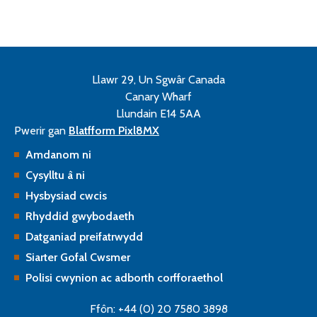
Llawr 29, Un Sgwâr Canada
Canary Wharf
Llundain E14 5AA
Pwerir gan
Blatfform Pixl8MX
Amdanom ni
Cysylltu â ni
Hysbysiad cwcis
Rhyddid gwybodaeth
Datganiad preifatrwydd
Siarter Gofal Cwsmer
Polisi cwynion ac adborth corfforaethol
Ffôn: +44 (0) 20 7580 3898