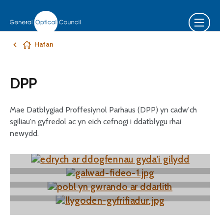
Hafan
DPP
Mae Datblygiad Proffesiynol Parhaus (DPP) yn cadw'ch
sgiliau'n gyfredol ac yn eich cefnogi i ddatblygu rhai
newydd.
Gwybodaeth i gofrestrwyr: cyflwyniad a gofynion
DPP
Gwybodaeth i ddarparwyr DPP presennol
Gwybodaeth i ddarparwyr DPP newydd
Codi pryderon am ddarparwr CPD