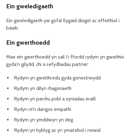
Ein gweledigaeth
Ein gweledigaeth yw gofal llygaid diogel ac effeithiol i
bawb.
Ein gwerthoedd
Mae ein gwerthoedd yn sail i'r ffordd rydym yn gweithio
gyda'n gilydd, chi a sefydliadau partner:
Rydym yn gweithredu gyda gonestrwydd
Rydym yn dilyn rhagoriaeth
Rydym yn parchu pobl a syniadau eraill
Rydyn ni'n dangos empathi
Rydym yn ymddwyn yn deg
Rydym yn hyblyg ac yn ymatebol i newid.