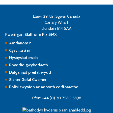
Llawr 29, Un Sgwâr Canada
Canary Wharf
Llundain E14 5AA
Pwerir gan
Blatfform Pixl8MX
Amdanom ni
Cysylltu â ni
Hysbysiad cwcis
Rhyddid gwybodaeth
Datganiad preifatrwydd
Siarter Gofal Cwsmer
Polisi cwynion ac adborth corfforaethol
Ffôn: +44 (0) 20 7580 3898