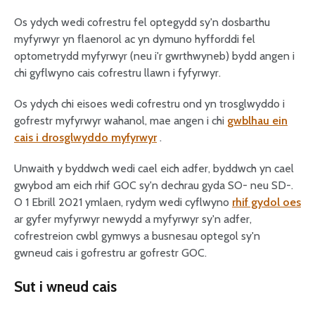
Os ydych wedi cofrestru fel optegydd sy'n dosbarthu
myfyrwyr yn flaenorol ac yn dymuno hyfforddi fel
optometrydd myfyrwyr (neu i'r gwrthwyneb) bydd angen i
chi gyflwyno cais cofrestru llawn i fyfyrwyr.
Os ydych chi eisoes wedi cofrestru ond yn trosglwyddo i
gofrestr myfyrwyr wahanol, mae angen i chi
gwblhau ein
cais i drosglwyddo myfyrwyr
.
Unwaith y byddwch wedi cael eich adfer, byddwch yn cael
gwybod am eich rhif GOC sy'n dechrau gyda SO- neu SD-.
O 1 Ebrill 2021 ymlaen, rydym wedi cyflwyno
rhif gydol oes
ar gyfer myfyrwyr newydd a myfyrwyr sy'n adfer,
cofrestreion cwbl gymwys a busnesau optegol sy'n
gwneud cais i gofrestru ar gofrestr GOC.
Sut i wneud cais