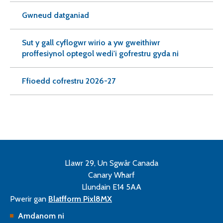
Gwneud datganiad
Sut y gall cyflogwr wirio a yw gweithiwr
proffesiynol optegol wedi'i gofrestru gyda ni
Ffioedd cofrestru 2026-27
Llawr 29, Un Sgwâr Canada
Canary Wharf
Llundain E14 5AA
Pwerir gan
Blatfform Pixl8MX
Amdanom ni