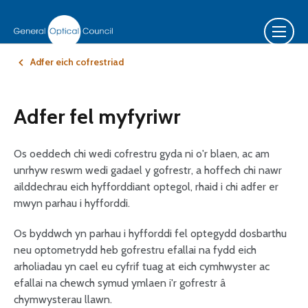
Adfer eich cofrestriad
Adfer fel myfyriwr
Os oeddech chi wedi cofrestru gyda ni o'r blaen, ac am
unrhyw reswm wedi gadael y gofrestr, a hoffech chi nawr
ailddechrau eich hyfforddiant optegol, rhaid i chi adfer er
mwyn parhau i hyfforddi.
Os byddwch yn parhau i hyfforddi fel optegydd dosbarthu
neu optometrydd heb gofrestru efallai na fydd eich
arholiadau yn cael eu cyfrif tuag at eich cymhwyster ac
efallai na chewch symud ymlaen i'r gofrestr â
chymwysterau llawn.