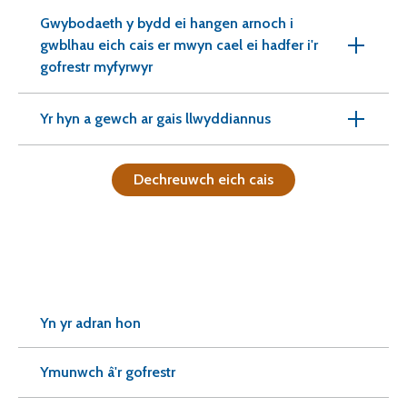
Gwybodaeth y bydd ei hangen arnoch i
gwblhau eich cais er mwyn cael ei hadfer i'r
gofrestr myfyrwyr
Yr hyn a gewch ar gais llwyddiannus
Dechreuwch eich cais
Yn yr adran hon
Ymunwch â'r gofrestr