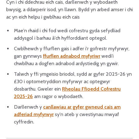
Cyn i chi ddechrau eich cais, darllenwch y wybodaeth
bwysig, a ddarperir isod, yn llawn. Bydd yn arbed amser i chi
ac yn eich helpu i gwblhau eich cais
Mae'n rhaid i chi fod wedi cofrestru gyda sefydliad
addysgol i barhau â'ch hyfforddiant optegol.
Cwblhewch y ffurflen gais i adfer i'r gofrestr myfyrwyr,
gan gynnwys
ffurflen adnabod myfyriwr
wedi'i
chwblhau a dogfen adnabod ardystiedig yn gywir.
Talwch y ffi ymgeisio briodol, sydd ar gyfer 2025-26 yn
£30 i optometryddion myfyrwyr ac optegwyr
dosbarthu. Gweler ein
Rheolau Ffioedd Cofrestru
2025-26
am ragor o wybodaeth.
Darllenwch y
canllawiau ar gyfer gwneud cais am
adferiad myfyrwyr
sy'n ateb y cwestiynau mwyaf
cyffredin.