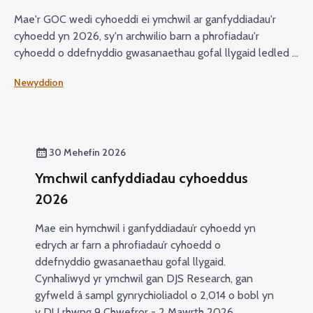
Mae'r GOC wedi cyhoeddi ei ymchwil ar ganfyddiadau'r
cyhoedd yn 2026, sy'n archwilio barn a phrofiadau'r
cyhoedd o ddefnyddio gwasanaethau gofal llygaid ledled y
DU.
Newyddion
30 Mehefin 2026
Ymchwil canfyddiadau cyhoeddus
2026
Mae ein hymchwil i ganfyddiadau’r cyhoedd yn
edrych ar farn a phrofiadau’r cyhoedd o
ddefnyddio gwasanaethau gofal llygaid.
Cynhaliwyd yr ymchwil gan DJS Research, gan
gyfweld â sampl gynrychioliadol o 2,014 o bobl yn
y DU rhwng 9 Chwefror - 2 Mawrth 2026.