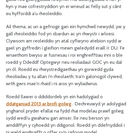
hyn y mae cofrestryddion yn ei wneud ac felly sut y cânt
eu hyfforddi a'u rheoleiddio.
Ail thema, ac un a gefnogir gan ein hymchwil newydd, yw y
gall rheoleiddio fod yn sbardun ac yn rhwystr i arloesi.
Clywsom am reoleiddio yn atal cyflwyno atebion sydd ar
gael yn gyffredin i gleifion mewn gwledydd eraill i’r DU. Fe
wnaethom bwyso ar fusnesau i roi enghreifftiau inni o ble
roedd y Ddeddf Optegwyr neu reoliadau’r GOC yn eu dal
yn ôl. Roedd eu rhwystredigaethau yn gorwedd gyda
rheoliadau y tu allan i'n rheolaeth; tra'n galonogol clywed,
wrth gwrs mae'n rhaid i ni aros yn wyliadwrus.
Roedd llawer o ddiddordeb yn ein hadolygiad o
ddatganiad 2013 ar brofi golwg
. Dechreuwyd yr adolygiad
ynghanol pryder efallai na fydd rhai modelau prawf golwg
sydd wedi'u gwahanu gan amser, lle neu berson yn
amddiffyn y cyhoedd yn ddigonol. Roedd yn ddefnyddiol i
ni weld enghraifft o offer sy’n cefnogi model