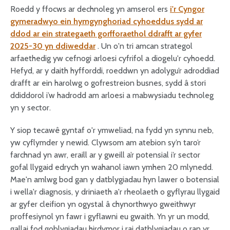
Roedd y ffocws ar dechnoleg yn amserol ers
i'r Cyngor
gymeradwyo ein hymgynghoriad cyhoeddus sydd ar
ddod ar ein strategaeth gorfforaethol ddrafft ar gyfer
2025-30 yn ddiweddar
. Un o'n tri amcan strategol
arfaethedig yw cefnogi arloesi cyfrifol a diogelu'r cyhoedd.
Hefyd, ar y daith hyfforddi, roeddwn yn adolygu’r adroddiad
drafft ar ein harolwg o gofrestreion busnes, sydd â stori
ddiddorol i’w hadrodd am arloesi a mabwysiadu technoleg
yn y sector.
Y siop tecawê gyntaf o'r ymweliad, na fydd yn synnu neb,
yw cyflymder y newid. Clywsom am atebion sy’n taro’r
farchnad yn awr, eraill ar y gweill a’r potensial i’r sector
gofal llygaid edrych yn wahanol iawn ymhen 20 mlynedd.
Mae'n amlwg bod gan y datblygiadau hyn lawer o botensial
i wella'r diagnosis, y driniaeth a'r rheolaeth o gyflyrau llygaid
ar gyfer cleifion yn ogystal â chynorthwyo gweithwyr
proffesiynol yn fawr i gyflawni eu gwaith. Yn yr un modd,
gallai fod goblygiadau hirdymor i rai datblygiadau o ran yr