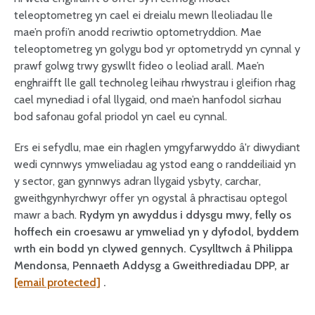
teleoptometreg yn cael ei dreialu mewn lleoliadau lle
mae’n profi’n anodd recriwtio optometryddion. Mae
teleoptometreg yn golygu bod yr optometrydd yn cynnal y
prawf golwg trwy gyswllt fideo o leoliad arall. Mae’n
enghraifft lle gall technoleg leihau rhwystrau i gleifion rhag
cael mynediad i ofal llygaid, ond mae’n hanfodol sicrhau
bod safonau gofal priodol yn cael eu cynnal.
Ers ei sefydlu, mae ein rhaglen ymgyfarwyddo â'r diwydiant
wedi cynnwys ymweliadau ag ystod eang o randdeiliaid yn
y sector, gan gynnwys adran llygaid ysbyty, carchar,
gweithgynhyrchwyr offer yn ogystal â phractisau optegol
mawr a bach.
Rydym yn awyddus i ddysgu mwy, felly os
hoffech ein croesawu ar ymweliad yn y dyfodol, byddem
wrth ein bodd yn clywed gennych. Cysylltwch â Philippa
Mendonsa, Pennaeth Addysg a Gweithrediadau DPP, ar
[email protected]
.