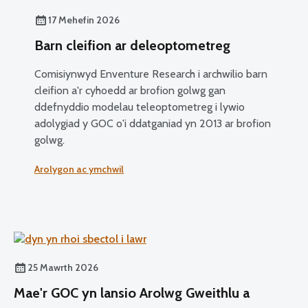
17 Mehefin 2026
Barn cleifion ar deleoptometreg
Comisiynwyd Enventure Research i archwilio barn
cleifion a'r cyhoedd ar brofion golwg gan
ddefnyddio modelau teleoptometreg i lywio
adolygiad y GOC o'i ddatganiad yn 2013 ar brofion
golwg.
Arolygon ac ymchwil
25 Mawrth 2026
Mae'r GOC yn lansio Arolwg Gweithlu a