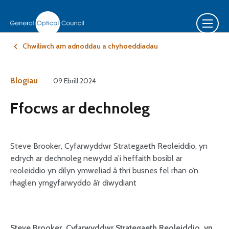
Chwiliwch am adnoddau a chyhoeddiadau
Blogiau
09 Ebrill 2024
Ffocws ar dechnoleg
Steve Brooker, Cyfarwyddwr Strategaeth Reoleiddio, yn
edrych ar dechnoleg newydd a’i heffaith bosibl ar
reoleiddio yn dilyn ymweliad â thri busnes fel rhan o’n
rhaglen ymgyfarwyddo â’r diwydiant
Steve Brooker, Cyfarwyddwr Strategaeth Reoleiddio, yn