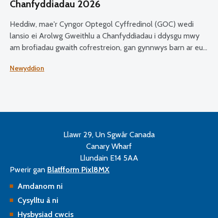
Chanfyddiadau 2026
Heddiw, mae'r Cyngor Optegol Cyffredinol (GOC) wedi
lansio ei Arolwg Gweithlu a Chanfyddiadau i ddysgu mwy
am brofiadau gwaith cofrestreion, gan gynnwys barn ar eu
boddhad swydd, amodau gwaith, a chynlluniau ar gyfer y
Newyddion
dyfodol.
Llawr 29, Un Sgwâr Canada
Canary Wharf
Llundain E14 5AA
Pwerir gan
Blatfform Pixl8MX
Amdanom ni
Cysylltu â ni
Hysbysiad cwcis