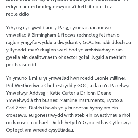
edrych ar dechnoleg newydd a'i heffaith bosibl ar
reoleiddio
Ychydig cyn gŵyl banc y Pasg, cymerais ran mewn
ymweliad â Birmingham â ffocws technoleg fel rhan o
raglen ymgyfarwyddo â diwydiant y GOC. Ers iddi ddechrau
y llynedd, mae’r rhaglen wedi bod yn amhrisiadwy o ran
gwella ein dealltwriaeth o’r sector gofal llygaid a meithrin
perthnasoedd.
Yn ymuno â mi ar yr ymweliad hwn roedd Leonie Milliner,
Prif Weithredwr a Chofrestrydd y GOC, a dau o'n Panelwyr
Ymwelwyr Addysg - Katie Carter a Dr John Deane.
Ymwelwyd â thri busnes: Mainline Instruments, Eyoto a
Carl Zeiss. Diolch i bawb yn y busnesau hynny am ein
croesawu, eu gonestrwydd wrth ateb ein cwestiynau a rhoi
o’u hamser mor hael. Diolch hefyd i'r Gymdeithas Cyflenwyr
Optegol am wneud cysylltiadau.