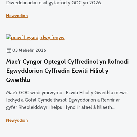
Diweddariadau o ail gyfarfod y GOC yn 2026.
Newyddion
03 Mehefin 2026
Mae'r Cyngor Optegol Cyffredinol yn llofnodi
Egwyddorion Cyffredin Ecwiti Hiliol y
Gweithlu
Mae'r GOC wedi ymrwymo i Ecwiti Hiliol y Gweithlu mewn
Iechyd a Gofal Cymdeithasol: Egwyddorion a Rennir ar
gyfer Rheoleiddwyr i helpu i fynd i'r afael â hiliaeth
hirdymor a brofir gan staff iechyd a gofal cymdeithasol.
Newyddion