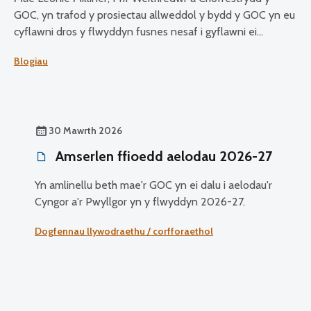
GOC, yn trafod y prosiectau allweddol y bydd y GOC yn eu
cyflawni dros y flwyddyn fusnes nesaf i gyflawni ei
weledigaeth o ofal llygaid diogel ac effeithiol i bawb.
Blogiau
30 Mawrth 2026
Amserlen ffioedd aelodau 2026-27
Yn amlinellu beth mae'r GOC yn ei dalu i aelodau'r
Cyngor a'r Pwyllgor yn y flwyddyn 2026-27.
Dogfennau llywodraethu / corfforaethol