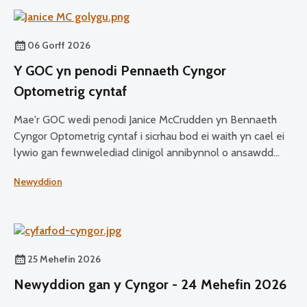
06 Gorff 2026
Y GOC yn penodi Pennaeth Cyngor
Optometrig cyntaf
Mae'r GOC wedi penodi Janice McCrudden yn Bennaeth
Cyngor Optometrig cyntaf i sicrhau bod ei waith yn cael ei
lywio gan fewnwelediad clinigol annibynnol o ansawdd
uchel ac arbenigedd proffesiynol ar draws ei
Newyddion
swyddogaethau craidd.
25 Mehefin 2026
Newyddion gan y Cyngor - 24 Mehefin 2026