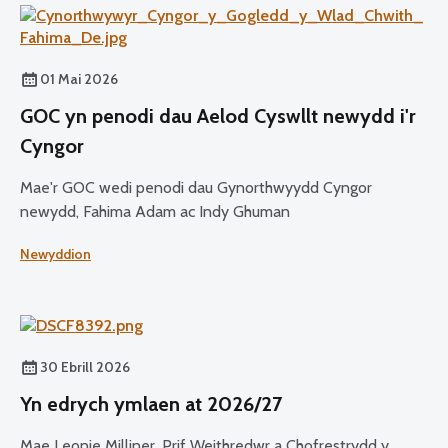
01 Mai 2026
GOC yn penodi dau Aelod Cyswllt newydd i'r
Cyngor
Mae'r GOC wedi penodi dau Gynorthwyydd Cyngor
newydd, Fahima Adam ac Indy Ghuman
Newyddion
30 Ebrill 2026
Yn edrych ymlaen at 2026/27
Mae Leonie Milliner, Prif Weithredwr a Chofrestrydd y