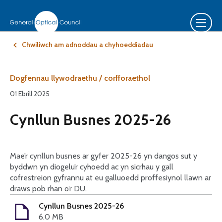
Chwiliwch am adnoddau a chyhoeddiadau
Dogfennau llywodraethu / corfforaethol
01 Ebrill 2025
Cynllun Busnes 2025-26
Mae’r cynllun busnes ar gyfer 2025-26 yn dangos sut y
byddwn yn diogelu’r cyhoedd ac yn sicrhau y gall
cofrestreion gyfrannu at eu galluoedd proffesiynol llawn ar
draws pob rhan o’r DU.
Cynllun Busnes 2025-26
6.0 MB