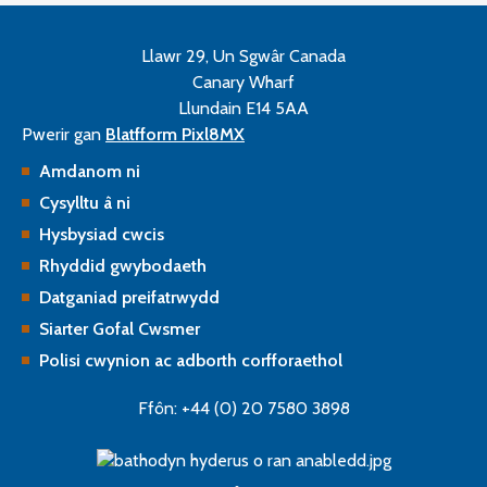
Llawr 29, Un Sgwâr Canada
Canary Wharf
Llundain E14 5AA
Pwerir gan
Blatfform Pixl8MX
Amdanom ni
Cysylltu â ni
Hysbysiad cwcis
Rhyddid gwybodaeth
Datganiad preifatrwydd
Siarter Gofal Cwsmer
Polisi cwynion ac adborth corfforaethol
Ffôn: +44 (0) 20 7580 3898