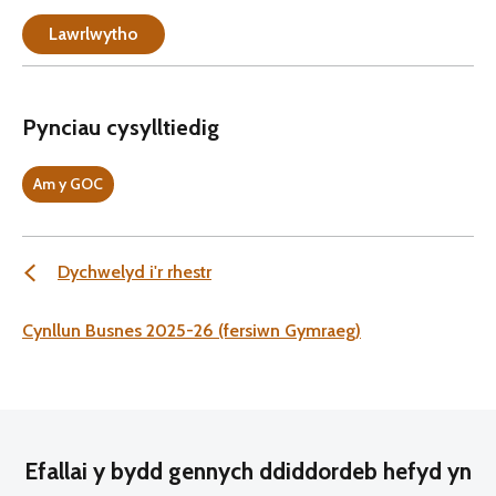
Lawrlwytho
Pynciau cysylltiedig
Am y GOC
Dychwelyd i'r rhestr
Cynllun Busnes 2025-26 (fersiwn Gymraeg)
Efallai y bydd gennych ddiddordeb hefyd yn