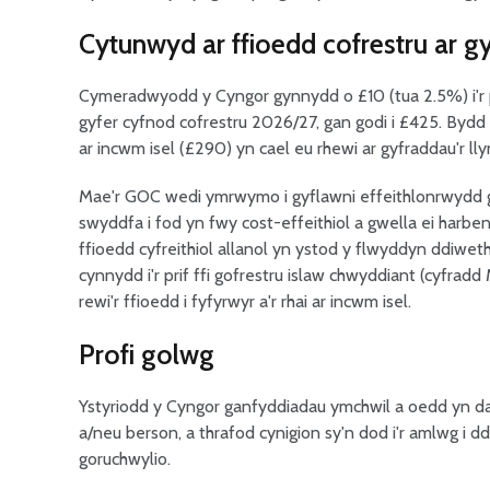
Cytunwyd ar ffioedd cofrestru ar g
Cymeradwyodd y Cyngor gynnydd o £10 (tua 2.5%) i'r p
gyfer cyfnod cofrestru 2026/27, gan godi i £425. Bydd 
ar incwm isel (£290) yn cael eu rhewi ar gyfraddau'r ll
Mae'r GOC wedi ymrwymo i gyflawni effeithlonrwydd gwe
swyddfa i fod yn fwy cost-effeithiol a gwella ei harbeni
ffioedd cyfreithiol allanol yn ystod y flwyddyn ddiwet
cynnydd i'r prif ffi gofrestru islaw chwyddiant (cyfr
rewi'r ffioedd i fyfyrwyr a'r rhai ar incwm isel.
Profi golwg
Ystyriodd y Cyngor ganfyddiadau ymchwil a oedd yn dad
a/neu berson, a thrafod cynigion sy'n dod i'r amlwg i 
goruchwylio.