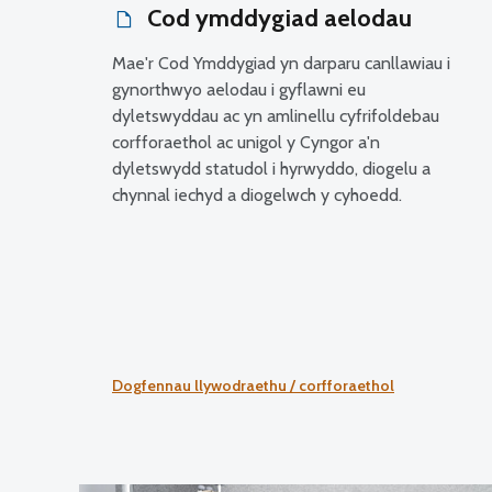
Cod ymddygiad aelodau
Mae'r Cod Ymddygiad yn darparu canllawiau i
gynorthwyo aelodau i gyflawni eu
dyletswyddau ac yn amlinellu cyfrifoldebau
corfforaethol ac unigol y Cyngor a'n
dyletswydd statudol i hyrwyddo, diogelu a
chynnal iechyd a diogelwch y cyhoedd.
Dogfennau llywodraethu / corfforaethol