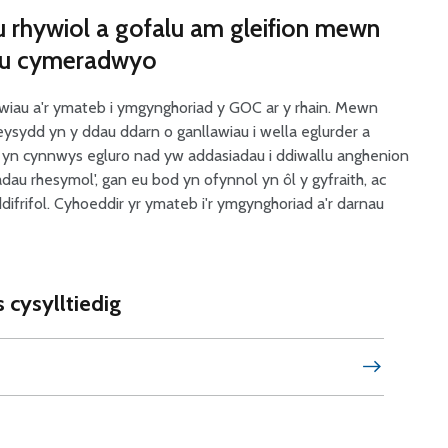
u rhywiol a gofalu am gleifion mewn
i'u cymeradwyo
au a'r ymateb i ymgynghoriad y GOC ar y rhain. Mewn
ysydd yn y ddau ddarn o ganllawiau i wella eglurder a
l yn cynnwys egluro nad yw addasiadau i ddiwallu anghenion
au rhesymol', gan eu bod yn ofynnol yn ôl y gyfraith, ac
frifol. Cyhoeddir yr ymateb i'r ymgynghoriad a'r darnau
cysylltiedig