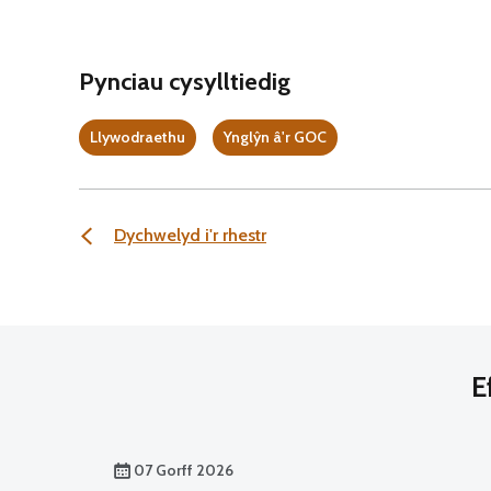
Pynciau cysylltiedig
Llywodraethu
Ynglŷn â'r GOC
Dychwelyd i'r rhestr
E
07 Gorff 2026