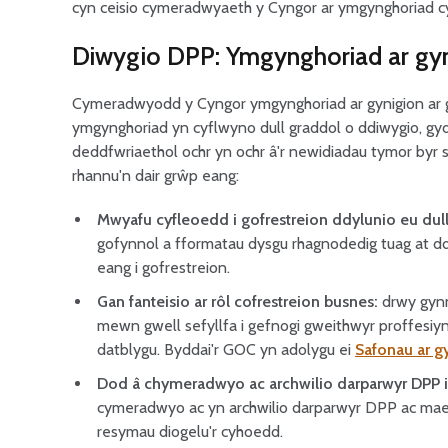
cyn ceisio cymeradwyaeth y Cyngor ar ymgynghoriad c
Diwygio DPP: Ymgynghoriad ar gy
Cymeradwyodd y Cyngor ymgynghoriad ar gynigion ar gy
ymgynghoriad yn cyflwyno dull graddol o ddiwygio, gy
deddfwriaethol ochr yn ochr â'r newidiadau tymor byr 
rhannu'n dair grŵp eang:
Mwyafu cyfleoedd i gofrestreion ddylunio eu dul
gofynnol a fformatau dysgu rhagnodedig tuag at ddu
eang i gofrestreion.
Gan fanteisio ar rôl cofrestreion busnes:
drwy gynn
mewn gwell sefyllfa i gefnogi gweithwyr proffesiyn
datblygu. Byddai'r GOC yn adolygu ei
Safonau ar g
Dod â chymeradwyo ac archwilio darparwyr DPP i
cymeradwyo ac yn archwilio darparwyr DPP ac ma
resymau diogelu'r cyhoedd.