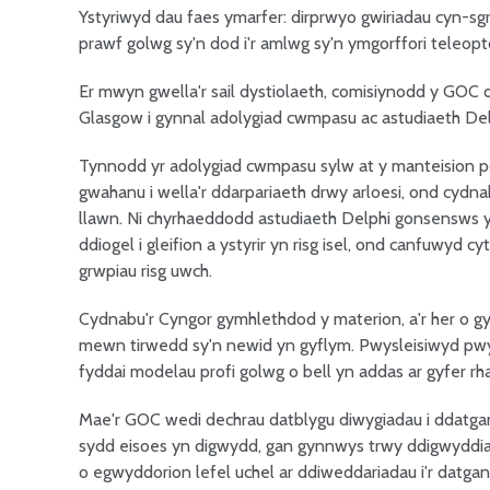
Ystyriwyd dau faes ymarfer: dirprwyo gwiriadau cyn-sg
prawf golwg sy'n dod i'r amlwg sy'n ymgorffori teleop
Er mwyn gwella'r sail dystiolaeth, comisiynodd y GOC
Glasgow i gynnal adolygiad cwmpasu ac astudiaeth Del
Tynnodd yr adolygiad cwmpasu sylw at y manteision posi
gwahanu i wella'r ddarpariaeth drwy arloesi, ond cydnabu
llawn. Ni chyrhaeddodd astudiaeth Delphi gonsensws yn
ddiogel i gleifion a ystyrir yn risg isel, ond canfuwyd c
grwpiau risg uwch.
Cydnabu'r Cyngor gymhlethdod y materion, a'r her o g
mewn tirwedd sy'n newid yn gyflym. Pwysleisiwyd pwy
fyddai modelau profi golwg o bell yn addas ar gyfer rhai
Mae'r GOC wedi dechrau datblygu diwygiadau i ddatgan
sydd eisoes yn digwydd, gan gynnwys trwy ddigwyddiad
o egwyddorion lefel uchel ar ddiweddariadau i'r datga