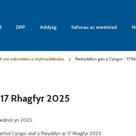
d
DPP
Addysg
Safonau ac arweiniad
N
ch am adnoddau a chyhoeddiadau
Newyddion gan y Cyngor - 17 R
 17 Rhagfyr 2025
edinol yn 2025.
arfod Cyngor olaf y flwyddyn ar 17 Rhagfyr 2025.