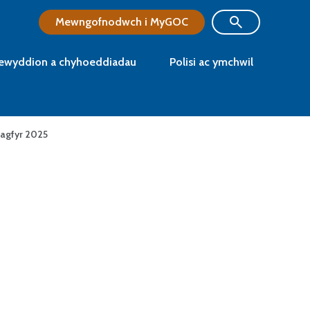
Mewngofnodwch i MyGOC
ewyddion a chyhoeddiadau
Polisi ac ymchwil
hagfyr 2025