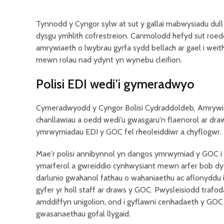
Tynnodd y Cyngor sylw at sut y gallai mabwysiadu dull
dysgu ymhlith cofrestreion. Canmolodd hefyd sut roed
amrywiaeth o lwybrau gyrfa sydd bellach ar gael i weit
mewn rolau nad ydynt yn wynebu cleifion.
Polisi EDI wedi'i gymeradwyo
Cymeradwyodd y Cyngor Bolisi Cydraddoldeb, Amrywiae
chanllawiau a oedd wedi'u gwasgaru'n flaenorol ar dr
ymrwymiadau EDI y GOC fel rheoleiddiwr a chyflogwr.
Mae'r polisi annibynnol yn dangos ymrwymiad y GOC i 
ymarferol a gwreiddio cynhwysiant mewn arfer bob dydd.
darlunio gwahanol fathau o wahaniaethu ac aflonyddu i g
gyfer yr holl staff ar draws y GOC. Pwysleisiodd trafod
amddiffyn unigolion, ond i gyflawni cenhadaeth y GO
gwasanaethau gofal llygaid.