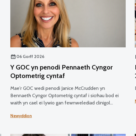
06 Gorff 2026
Y GOC yn penodi Pennaeth Cyngor
Optometrig cyntaf
Mae'r GOC wedi penodi Janice McCrudden yn
Bennaeth Cyngor Optometrig cyntaf i sicrhau bod ei
waith yn cael ei lywio gan fewnwelediad clinigol
annibynnol o ansawdd uchel ac arbenigedd
Newyddion
proffesiynol ar draws ei swyddogaethau craidd.