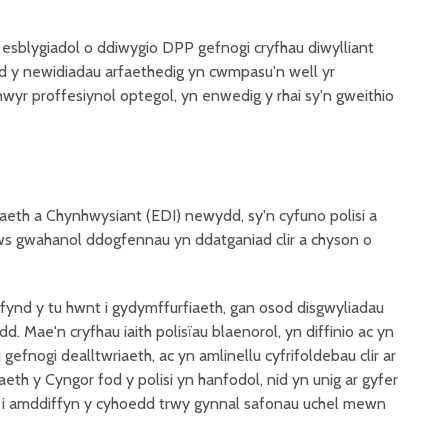
 esblygiadol o ddiwygio DPP gefnogi cryfhau diwylliant
d y newidiadau arfaethedig yn cwmpasu'n well yr
hwyr proffesiynol optegol, yn enwedig y rhai sy'n gweithio
th a Chynhwysiant (EDI) newydd, sy'n cyfuno polisi a
aws gwahanol ddogfennau yn ddatganiad clir a chyson o
fynd y tu hwnt i gydymffurfiaeth, gan osod disgwyliadau
 Mae'n cryfhau iaith polisïau blaenorol, yn diffinio ac yn
efnogi dealltwriaeth, ac yn amlinellu cyfrifoldebau clir ar
aeth y Cyngor fod y polisi yn hanfodol, nid yn unig ar gyfer
C i amddiffyn y cyhoedd trwy gynnal safonau uchel mewn