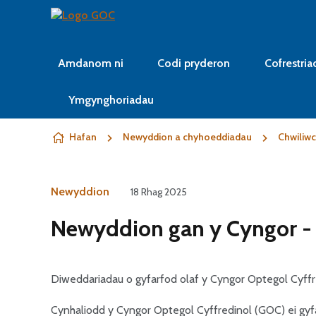
Neidio i'r cynnwys
Amdanom ni
Codi pryderon
Cofrestria
Ymgynghoriadau
Hafan
Newyddion a chyhoeddiadau
Chwiliw
Newyddion
18 Rhag 2025
Newyddion gan y Cyngor -
Diweddariadau o gyfarfod olaf y Cyngor Optegol Cyffr
Cynhaliodd y Cyngor Optegol Cyffredinol (GOC) ei gyf