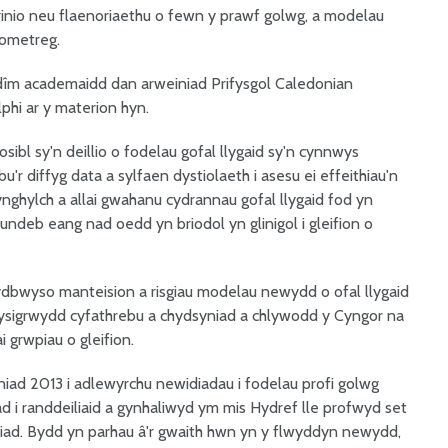
rinio neu flaenoriaethu o fewn y prawf golwg, a modelau
tometreg.
 dîm academaidd dan arweiniad Prifysgol Caledonian
phi ar y materion hyn.
bl sy'n deillio o fodelau gofal llygaid sy'n cynnwys
'r diffyg data a sylfaen dystiolaeth i asesu ei effeithiau'n
ghylch a allai gwahanu cydrannau gofal llygaid fod yn
ytundeb eang nad oedd yn briodol yn glinigol i gleifion o
ydbwyso manteision a risgiau modelau newydd o ofal llygaid
sigrwydd cyfathrebu a chydsyniad a chlywodd y Cyngor na
 grwpiau o gleifion.
iad 2013 i adlewyrchu newidiadau i fodelau profi golwg
 i randdeiliaid a gynhaliwyd ym mis Hydref lle profwyd set
niad. Bydd yn parhau â'r gwaith hwn yn y flwyddyn newydd,