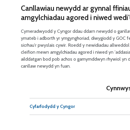
Canllawiau newydd ar gynnal ffinia
amgylchiadau agored i niwed wed
Cymeradwyodd y Cyngor ddau ddarn newydd o ganllawi
ymateb i adborth yr ymgynghoriad, diwygiodd y GOC fe
sicrhau'r pwyslais cywir. Roedd y newidiadau allweddo
cleifion mewn amgylchiadau agored i niwed yn 'addasiad
ailddatgan bod pob achos o gamymddwyn rhywiol yn ddi
canllaw newydd yn fuan.
Cynnwys 
Cyfarfodydd y Cyngor