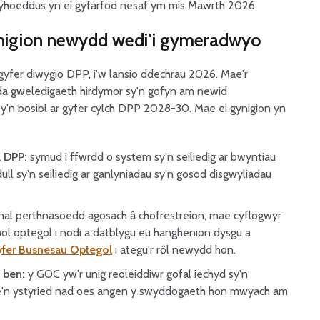
yhoeddus yn ei gyfarfod nesaf ym mis Mawrth 2026.
nigion newydd wedi'i gymeradwyo
fer diwygio DPP, i'w lansio ddechrau 2026. Mae'r
da gweledigaeth hirdymor sy'n gofyn am newid
sy'n bosibl ar gyfer cylch DPP 2028-30. Mae ei gynigion yn
l DPP:
symud i ffwrdd o system sy'n seiliedig ar bwyntiau
ll sy'n seiliedig ar ganlyniadau sy'n gosod disgwyliadau
al perthnasoedd agosach â chofrestreion, mae cyflogwyr
ol optegol i nodi a datblygu eu hanghenion dysgu a
yfer Busnesau Optegol
i ategu'r rôl newydd hon.
 ben:
y GOC yw'r unig reoleiddiwr gofal iechyd sy'n
e'n ystyried nad oes angen y swyddogaeth hon mwyach am