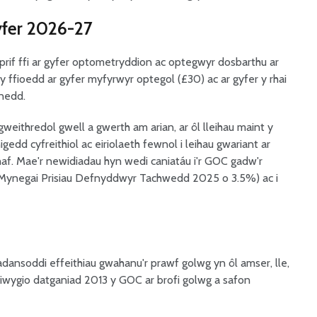
yfer 2026-27
rif ffi ar gyfer optometryddion ac optegwyr dosbarthu ar
y ffioedd ar gyfer myfyrwyr optegol (£30) ac ar gyfer y rhai
ynedd.
ithredol gwell a gwerth am arian, ar ôl lleihau maint y
gedd cyfreithiol ac eiriolaeth fewnol i leihau gwariant ar
haf. Mae'r newidiadau hyn wedi caniatáu i'r GOC gadw'r
add Mynegai Prisiau Defnyddwyr Tachwedd 2025 o 3.5%) ac i
ansoddi effeithiau gwahanu'r prawf golwg yn ôl amser, lle,
ddiwygio datganiad 2013 y GOC ar brofi golwg a safon