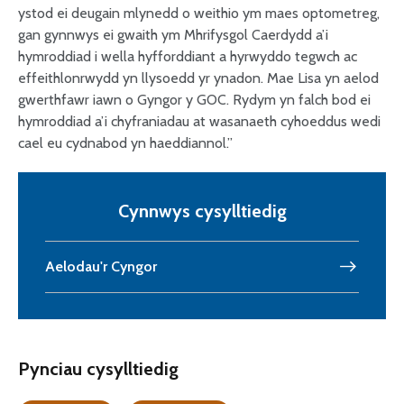
ystod ei deugain mlynedd o weithio ym maes optometreg,
gan gynnwys ei gwaith ym Mhrifysgol Caerdydd a’i
hymroddiad i wella hyfforddiant a hyrwyddo tegwch ac
effeithlonrwydd yn llysoedd yr ynadon. Mae Lisa yn aelod
gwerthfawr iawn o Gyngor y GOC. Rydym yn falch bod ei
hymroddiad a’i chyfraniadau at wasanaeth cyhoeddus wedi
cael eu cydnabod yn haeddiannol.”
Cynnwys cysylltiedig
Aelodau'r Cyngor
Pynciau cysylltiedig