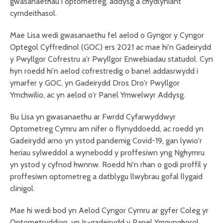
gwasanaethau i optometreg, addysg a chydlyniant
cymdeithasol.
Mae Lisa wedi gwasanaethu fel aelod o Gyngor y Cyngor
Optegol Cyffredinol (GOC) ers 2021 ac mae hi'n Gadeirydd
y Pwyllgor Cofrestru a'r Pwyllgor Enwebiadau statudol. Cyn
hyn roedd hi'n aelod cofrestredig o banel addasrwydd i
ymarfer y GOC, yn Gadeirydd Dros Dro'r Pwyllgor
Ymchwilio, ac yn aelod o'r Panel Ymwelwyr Addysg.
Bu Lisa yn gwasanaethu ar Fwrdd Cyfarwyddwyr
Optometreg Cymru am nifer o flynyddoedd, ac roedd yn
Gadeirydd arno yn ystod pandemig Covid-19, gan lywio'r
heriau sylweddol a wynebodd y proffesiwn yng Nghymru
yn ystod y cyfnod hwnnw. Roedd hi'n rhan o godi proffil y
proffesiwn optometreg a datblygu llwybrau gofal llygaid
clinigol.
Mae hi wedi bod yn Aelod Cyngor Cymru ar gyfer Coleg yr
Optometryddion, yn Is-gadeirydd y Panel Ymgynghorol