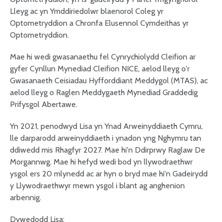
Lleyg ac yn Ymddiriedolwr blaenorol Coleg yr
Optometryddion a Chronfa Elusennol Cymdeithas yr
Optometryddion.
Mae hi wedi gwasanaethu fel Cynrychiolydd Cleifion ar
gyfer Cynllun Mynediad Cleifion NICE, aelod lleyg o'r
Gwasanaeth Ceisiadau Hyfforddiant Meddygol (MTAS), ac
aelod lleyg o Raglen Meddygaeth Mynediad Graddedig
Prifysgol Abertawe.
Yn 2021, penodwyd Lisa yn Ynad Arweinyddiaeth Cymru,
lle darparodd arweinyddiaeth i ynadon yng Nghymru tan
ddiwedd mis Rhagfyr 2027. Mae hi'n Ddirprwy Raglaw De
Morgannwg. Mae hi hefyd wedi bod yn llywodraethwr
ysgol ers 20 mlynedd ac ar hyn o bryd mae hi'n Gadeirydd
y Llywodraethwyr mewn ysgol i blant ag anghenion
arbennig.
Dywedodd Lisa: