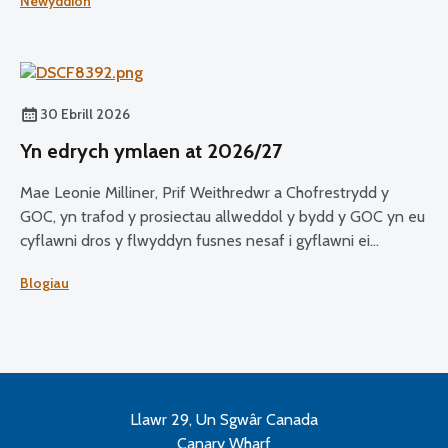
Newyddion
30 Ebrill 2026
Yn edrych ymlaen at 2026/27
Mae Leonie Milliner, Prif Weithredwr a Chofrestrydd y
GOC, yn trafod y prosiectau allweddol y bydd y GOC yn eu
cyflawni dros y flwyddyn fusnes nesaf i gyflawni ei
weledigaeth o ofal llygaid diogel ac effeithiol i bawb.
Blogiau
Llawr 29, Un Sgwâr Canada
Canary Wharf