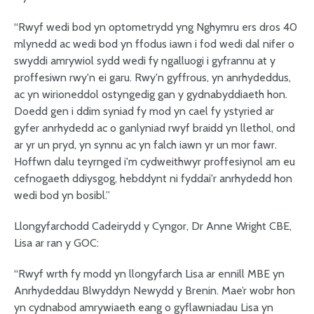
“Rwyf wedi bod yn optometrydd yng Nghymru ers dros 40
mlynedd ac wedi bod yn ffodus iawn i fod wedi dal nifer o
swyddi amrywiol sydd wedi fy ngalluogi i gyfrannu at y
proffesiwn rwy'n ei garu. Rwy'n gyffrous, yn anrhydeddus,
ac yn wirioneddol ostyngedig gan y gydnabyddiaeth hon.
Doedd gen i ddim syniad fy mod yn cael fy ystyried ar
gyfer anrhydedd ac o ganlyniad rwyf braidd yn llethol, ond
ar yr un pryd, yn synnu ac yn falch iawn yr un mor fawr.
Hoffwn dalu teyrnged i'm cydweithwyr proffesiynol am eu
cefnogaeth ddiysgog, hebddynt ni fyddai'r anrhydedd hon
wedi bod yn bosibl.”
Llongyfarchodd Cadeirydd y Cyngor, Dr Anne Wright CBE,
Lisa ar ran y GOC:
“Rwyf wrth fy modd yn llongyfarch Lisa ar ennill MBE yn
Anrhydeddau Blwyddyn Newydd y Brenin. Mae’r wobr hon
yn cydnabod amrywiaeth eang o gyflawniadau Lisa yn