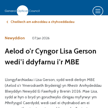
Chwiliwch am adnoddau a chyhoeddiadau
Newyddion
07 Jan 2026
Aelod o'r Cyngor Lisa Gerson
wedi'i ddyfarnu i'r MBE
Llongyfarchiadau i Lisa Gerson, sydd wedi derbyn MBE
(Aelod o'r Ymerodraeth Brydeinig) yn Rhestr Anrhydeddau
Blwyddyn Newydd Ei Fawrhydi y Brenin 2026. Mae Lisa,
sydd ar hyn o bryd yn goruchwylio clinigau myfyrwyr ym
Mhrifysgol Caerdydd, wedi cael ei chydnabod am ei