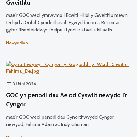
Gweithlu
Mae'r GOC wedi ymrwymo i Ecwiti Hiliol y Gweithlu mewn
Iechyd a Gofal Cymdeithasol: Egwyddorion a Rennir ar
gyfer Rheoleiddwyr i helpu i fynd i'r afael â hiliaeth
hirdymor a brofir gan staff iechyd a gofal cymdeithasol.
Newyddion
01 Mai 2026
GOC yn penodi dau Aelod Cyswllt newydd i'r
Cyngor
Mae'r GOC wedi penodi dau Gynorthwyydd Cyngor
newydd, Fahima Adam ac Indy Ghuman