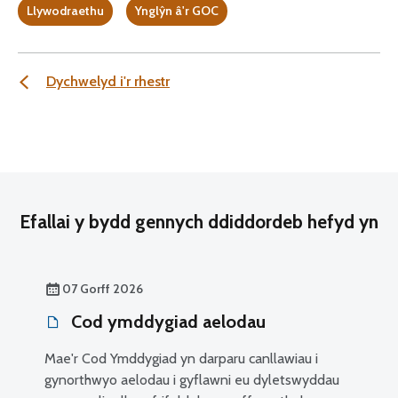
Llywodraethu
Ynglŷn â'r GOC
Dychwelyd i'r rhestr
Efallai y bydd gennych ddiddordeb hefyd yn
07 Gorff 2026
Cod ymddygiad aelodau
Mae'r Cod Ymddygiad yn darparu canllawiau i
gynorthwyo aelodau i gyflawni eu dyletswyddau