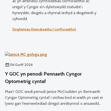
ac yn amlinellu cyfrifoldebau corfforaethol ac
unigol y Cyngor a'n dyletswydd statudol i
hyrwyddo, diogelu a chynnal iechyd a diogelwch y
cyhoedd.
Dogfennau llywodraethu / corfforaethol
06 Gorff 2026
Y GOC yn penodi Pennaeth Cyngor
Optometrig cyntaf
Mae'r GOC wedi penodi Janice McCrudden yn Bennaeth
Cyngor Optometrig cyntaf i sicrhau bod ei waith yn cael ei
lywio gan fewnwelediad clinigol annibynnol o ansawdd
uchel ac arbenigedd proffesiynol ar draws ei