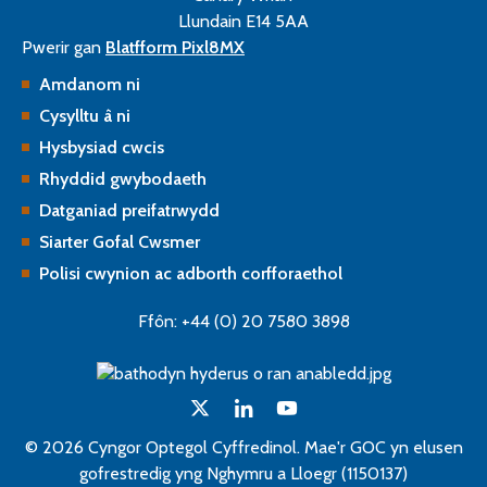
Llundain E14 5AA
Pwerir gan
Blatfform Pixl8MX
Amdanom ni
Cysylltu â ni
Hysbysiad cwcis
Rhyddid gwybodaeth
Datganiad preifatrwydd
Siarter Gofal Cwsmer
Polisi cwynion ac adborth corfforaethol
Ffôn: +44 (0) 20 7580 3898
© 2026 Cyngor Optegol Cyffredinol. Mae'r GOC yn elusen
gofrestredig yng Nghymru a Lloegr (1150137)