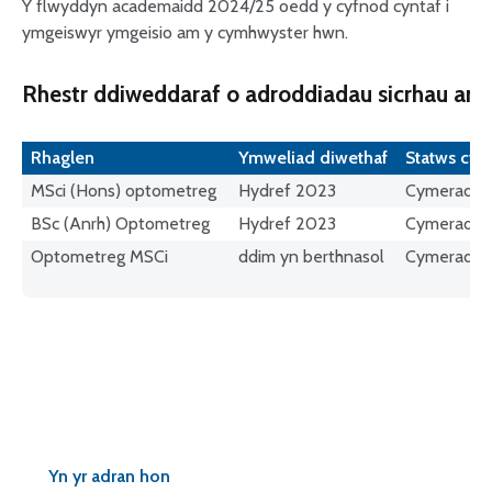
Y flwyddyn academaidd 2024/25 oedd y cyfnod cyntaf i
ymgeiswyr ymgeisio am y cymhwyster hwn.
Rhestr ddiweddaraf o adroddiadau sicrhau an
Rhaglen
Ymweliad diwethaf
Statws cy
MSci (Hons) optometreg
Hydref 2023
Cymeradwy
BSc (Anrh) Optometreg
Hydref 2023
Cymeradwy
Optometreg MSCi
ddim yn berthnasol
Cymeradwy
Yn yr adran hon