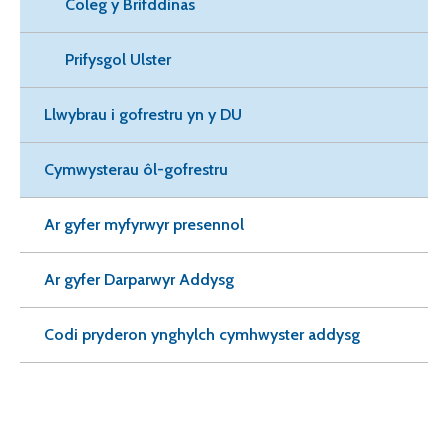
Coleg y Brifddinas
Prifysgol Ulster
Llwybrau i gofrestru yn y DU
Cymwysterau ôl-gofrestru
Ar gyfer myfyrwyr presennol
Ar gyfer Darparwyr Addysg
Codi pryderon ynghylch cymhwyster addysg