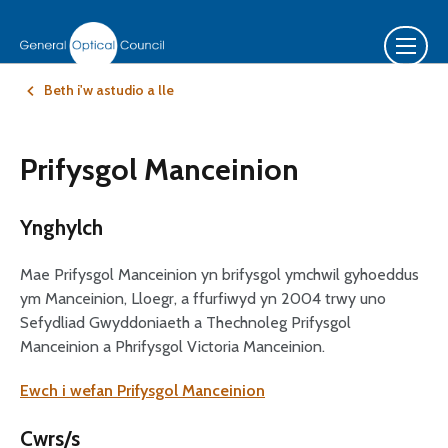
Beth i'w astudio a lle
Prifysgol Manceinion
Ynghylch
Mae Prifysgol Manceinion yn brifysgol ymchwil gyhoeddus
ym Manceinion, Lloegr, a ffurfiwyd yn 2004 trwy uno
Sefydliad Gwyddoniaeth a Thechnoleg Prifysgol
Manceinion a Phrifysgol Victoria Manceinion.
Ewch i wefan Prifysgol Manceinion
Cwrs/s