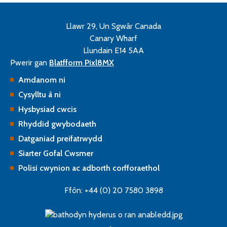
Llawr 29, Un Sgwâr Canada
Canary Wharf
Llundain E14 5AA
Pwerir gan
Blatfform Pixl8MX
Amdanom ni
Cysylltu â ni
Hysbysiad cwcis
Rhyddid gwybodaeth
Datganiad preifatrwydd
Siarter Gofal Cwsmer
Polisi cwynion ac adborth corfforaethol
Ffôn: +44 (0) 20 7580 3898