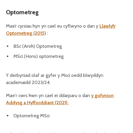
Optometreg
Mae’r cyrsiau hyn yn cael eu cyflwyno o dan y
Llawlyfr
Optometreg (2015)
:
BSc (Anrh) Optometreg
MSci (Hons) optometreg
Y derbyniad olaf ar gyfer y Msci oedd blwyddyn
academaidd 2023/24.
Mae'r cwrs hwn yn cael ei ddarparu o dan
y gofynion
Addysg a Hyfforddiant (2021):
Optometreg MSci