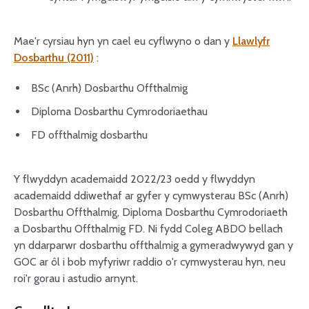
Mae'r cyrsiau hyn yn cael eu cyflwyno o dan y
Llawlyfr
Dosbarthu (2011)
:
BSc (Anrh) Dosbarthu Offthalmig
Diploma Dosbarthu Cymrodoriaethau
FD offthalmig dosbarthu
Y flwyddyn academaidd 2022/23 oedd y flwyddyn
academaidd ddiwethaf ar gyfer y cymwysterau BSc (Anrh)
Dosbarthu Offthalmig, Diploma Dosbarthu Cymrodoriaeth
a Dosbarthu Offthalmig FD. Ni fydd Coleg ABDO bellach
yn ddarparwr dosbarthu offthalmig a gymeradwywyd gan y
GOC ar ôl i bob myfyriwr raddio o'r cymwysterau hyn, neu
roi'r gorau i astudio arnynt.