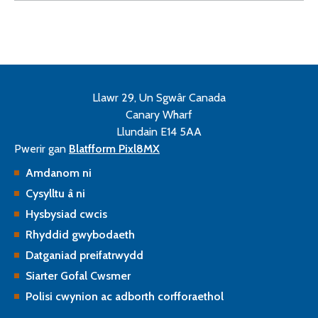
Llawr 29, Un Sgwâr Canada
Canary Wharf
Llundain E14 5AA
Pwerir gan
Blatfform Pixl8MX
Amdanom ni
Cysylltu â ni
Hysbysiad cwcis
Rhyddid gwybodaeth
Datganiad preifatrwydd
Siarter Gofal Cwsmer
Polisi cwynion ac adborth corfforaethol