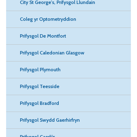
City St George's, Prifysgol Llundain
Coleg yr Optometryddion
Prifysgol De Montfort
Prifysgol Caledonian Glasgow
Prifysgol Plymouth
Prifysgol Teesside
Prifysgol Bradford
Prifysgol Swydd Gaerhirfryn
Prifysgol Caerlŷr