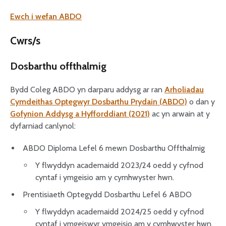
Ewch i wefan ABDO
Cwrs/s
Dosbarthu offthalmig
Bydd Coleg ABDO yn darparu addysg ar ran
Arholiadau
Cymdeithas Optegwyr Dosbarthu Prydain (ABDO)
o dan y
Gofynion Addysg a Hyfforddiant (2021)
ac yn arwain at y
dyfarniad canlynol:
ABDO Diploma Lefel 6 mewn Dosbarthu Offthalmig
Y flwyddyn academaidd 2023/24 oedd y cyfnod
cyntaf i ymgeisio am y cymhwyster hwn.
Prentisiaeth Optegydd Dosbarthu Lefel 6 ABDO
Y flwyddyn academaidd 2024/25 oedd y cyfnod
cyntaf i ymgeiswyr ymgeisio am y cymhwyster hwn.