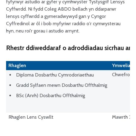
fyfyrwyr astudio ar gyfer y cymhwyster Tystysgrif Lensys
Cyffwrdd. Ni fydd Coleg ABDO bellach yn ddarparwr
lensys cyffwrdd a gymeradwywyd gan y Cyngor
Cyffredinol ar ôl i bob myfyriwr raddio o'r cymwysterau
hyn, neu roi'r gorau i astudio arnynt.
Rhestr ddiweddaraf o adroddiadau sicrhau an
Rhaglen
Ymweliad 
Chwefror 
Diploma Dosbarthu Cymrodoriaethau
Gradd Sylfaen mewn Dosbarthu Offthalmig
BSc (Anrh) Dosbarthu Offthalmig
Rhaglen Lens Cyswllt
Mawrth 20