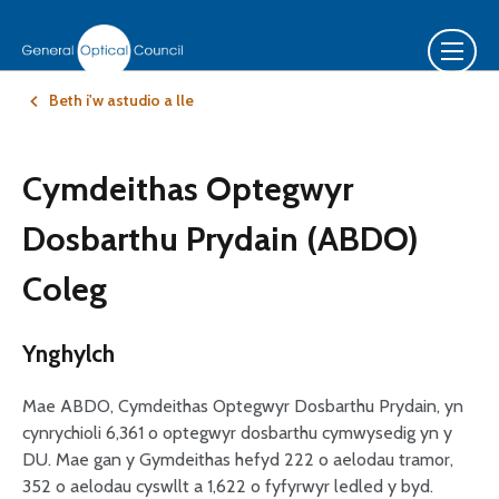
Beth i'w astudio a lle
Cymdeithas Optegwyr
Dosbarthu Prydain (ABDO)
Coleg
Ynghylch
Mae ABDO, Cymdeithas Optegwyr Dosbarthu Prydain, yn
cynrychioli 6,361 o optegwyr dosbarthu cymwysedig yn y
DU. Mae gan y Gymdeithas hefyd 222 o aelodau tramor,
352 o aelodau cyswllt a 1,622 o fyfyrwyr ledled y byd.