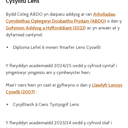
Cysylltu Lens
Bydd Coleg ABDO yn darparu addysg ar ran
Arholiadau
Cymdeithas Optegwyr Dosbarthu Prydain (ABDO)
o dan y
Gofynion Addysg a Hyfforddiant (2022)
ac yn arwain at y
dyfarniad canlynol:
Diploma Lefel 6 mewn Ymarfer Lens Cyswllt
Y flwyddyn academaidd 2024/25 oedd y cyfnod cyntaf i
ymgeiswyr ymgeisio am y cymhwyster hwn.
Mae'r cwrs hwn yn cael ei gyflwyno o dan y
Llawlyfr Lensys
Cyswllt (2007)
:
Cysylltwch â Cwrs Tystysgrif Lens
Y flwyddyn academaidd 2023/24 oedd y cyfnod olaf i