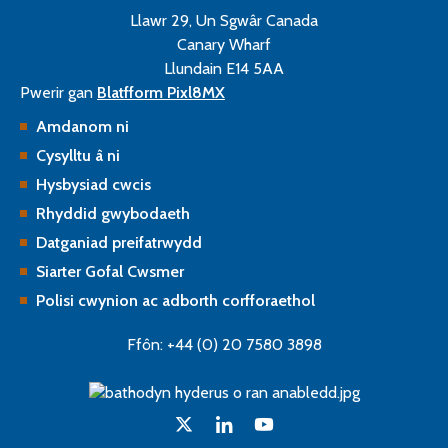
Llawr 29, Un Sgwâr Canada
Canary Wharf
Llundain E14 5AA
Pwerir gan
Blatfform Pixl8MX
Amdanom ni
Cysylltu â ni
Hysbysiad cwcis
Rhyddid gwybodaeth
Datganiad preifatrwydd
Siarter Gofal Cwsmer
Polisi cwynion ac adborth corfforaethol
Ffôn: +44 (0) 20 7580 3898