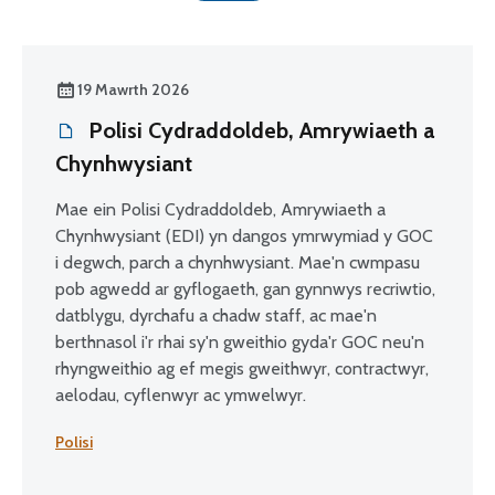
19 Mawrth 2026
Polisi Cydraddoldeb, Amrywiaeth a
Chynhwysiant
Mae ein Polisi Cydraddoldeb, Amrywiaeth a
Chynhwysiant (EDI) yn dangos ymrwymiad y GOC
i degwch, parch a chynhwysiant. Mae'n cwmpasu
pob agwedd ar gyflogaeth, gan gynnwys recriwtio,
datblygu, dyrchafu a chadw staff, ac mae'n
berthnasol i'r rhai sy'n gweithio gyda'r GOC neu'n
rhyngweithio ag ef megis gweithwyr, contractwyr,
aelodau, cyflenwyr ac ymwelwyr.
Polisi