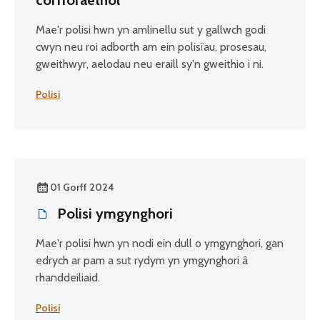
corfforaethol
Mae'r polisi hwn yn amlinellu sut y gallwch godi
cwyn neu roi adborth am ein polisïau, prosesau,
gweithwyr, aelodau neu eraill sy'n gweithio i ni.
Polisi
01 Gorff 2024
Polisi ymgynghori
Mae'r polisi hwn yn nodi ein dull o ymgynghori, gan
edrych ar pam a sut rydym yn ymgynghori â
rhanddeiliaid.
Polisi