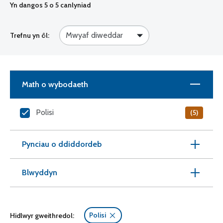
Yn dangos
5
o 5 canlyniad
Trefnu yn ôl:
Math o wybodaeth
Polisi
(5)
Pynciau o ddiddordeb
Blwyddyn
Polisi
Hidlwyr gweithredol: