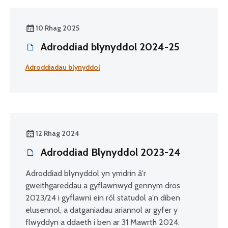
cefnogi canlyniadau tecach, mynediad cynhwysol at ofal
llygaid a rheoleiddio effeithiol, dibynadwy.
10 Rhag 2025
Adroddiad blynyddol 2024-25
Adroddiadau blynyddol
12 Rhag 2024
Adroddiad Blynyddol 2023-24
Adroddiad blynyddol yn ymdrin â'r
gweithgareddau a gyflawnwyd gennym dros
2023/24 i gyflawni ein rôl statudol a'n diben
elusennol, a datganiadau ariannol ar gyfer y
flwyddyn a ddaeth i ben ar 31 Mawrth 2024.