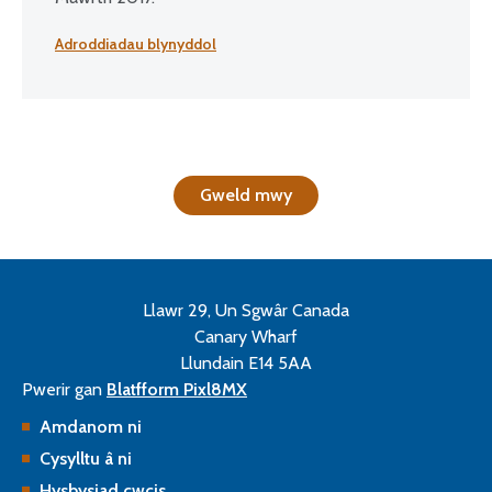
Adroddiadau blynyddol
Gweld mwy
Llawr 29, Un Sgwâr Canada
Canary Wharf
Llundain E14 5AA
Pwerir gan
Blatfform Pixl8MX
Amdanom ni
Cysylltu â ni
Hysbysiad cwcis