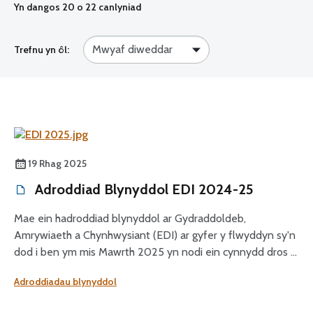
Yn dangos
20
o 22 canlyniad
Trefnu yn ôl:
19 Rhag 2025
Adroddiad Blynyddol EDI 2024-25
Mae ein hadroddiad blynyddol ar Gydraddoldeb,
Amrywiaeth a Chynhwysiant (EDI) ar gyfer y flwyddyn sy'n
dod i ben ym mis Mawrth 2025 yn nodi ein cynnydd dros y
deuddeg mis diwethaf i gryfhau tegwch, hygyrchedd a
Adroddiadau blynyddol
hyder y cyhoedd yn y ffordd rydym yn rheoleiddio'r sector
optegol. Mae'n tynnu sylw at sut mae ein gwaith EDI yn