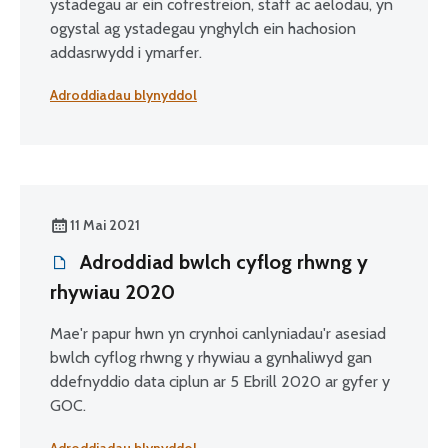
ystadegau ar ein cofrestreion, staff ac aelodau, yn
ogystal ag ystadegau ynghylch ein hachosion
addasrwydd i ymarfer.
Adroddiadau blynyddol
11 Mai 2021
Adroddiad bwlch cyflog rhwng y
rhywiau 2020
Mae'r papur hwn yn crynhoi canlyniadau'r asesiad
bwlch cyflog rhwng y rhywiau a gynhaliwyd gan
ddefnyddio data ciplun ar 5 Ebrill 2020 ar gyfer y
GOC.