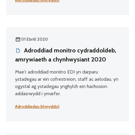
Adroddiadau blynyddol
01 Ebrill 2020
Adroddiad monitro cydraddoldeb,
amrywiaeth a chynhwysiant 2020
Mae'r adroddiad monitro EDI yn darparu
ystadegau ar ein cofrestreion, staff ac aelodau, yn
ogystal ag ystadegau ynghylch ein hachosion
addasrwydd i ymarfer.
Adroddiadau blynyddol