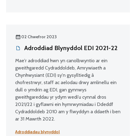
02 Chwefror 2023
Adroddiad Blynyddol EDI 2021-22
Mae'r adroddiad hwn yn canolbwyntio ar ein
gweithgaredd Cydraddoldeb, Amrywiaeth a
Chynhwysiant (EDI) sy'n gysylltiedig â
chofrestrwyr, staff ac aelodau drwy amlinellu ein
dull o ymdrin ag EDI, gan gynnwys
gweithgareddau yr ydym wedi'u cynnal dros
2021/22 i gyflawni ein hymrwymiadau i Ddeddf
Cydraddoldeb 2010 am y flwyddyn a ddaeth i ben
ar 31 Mawrth 2022.
Adroddiadau blynyddol