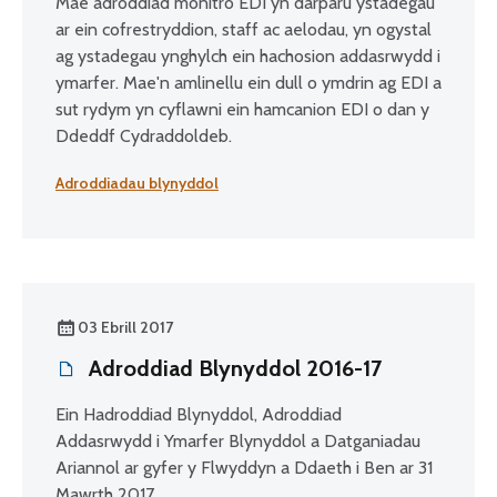
Mae adroddiad monitro EDI yn darparu ystadegau
ar ein cofrestryddion, staff ac aelodau, yn ogystal
ag ystadegau ynghylch ein hachosion addasrwydd i
ymarfer. Mae'n amlinellu ein dull o ymdrin ag EDI a
sut rydym yn cyflawni ein hamcanion EDI o dan y
Ddeddf Cydraddoldeb.
Adroddiadau blynyddol
03 Ebrill 2017
Adroddiad Blynyddol 2016-17
Ein Hadroddiad Blynyddol, Adroddiad
Addasrwydd i Ymarfer Blynyddol a Datganiadau
Ariannol ar gyfer y Flwyddyn a Ddaeth i Ben ar 31
Mawrth 2017.