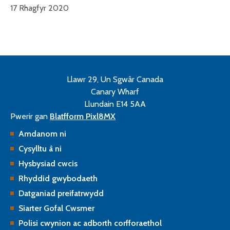
17 Rhagfyr 2020
Llawr 29, Un Sgwâr Canada
Canary Wharf
Llundain E14 5AA
Pwerir gan
Blatfform Pixl8MX
Amdanom ni
Cysylltu â ni
Hysbysiad cwcis
Rhyddid gwybodaeth
Datganiad preifatrwydd
Siarter Gofal Cwsmer
Polisi cwynion ac adborth corfforaethol