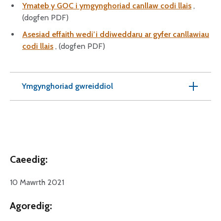
Ymateb y GOC i ymgynghoriad canllaw codi llais
,
(dogfen PDF)
Asesiad effaith wedi’i ddiweddaru ar gyfer canllawiau
codi llais
, (dogfen PDF)
Ymgynghoriad gwreiddiol
Caeedig:
10 Mawrth 2021
Agoredig: