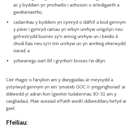
ac y byddwn yn ymchwilio i achosion o erledigaeth a
gwahaniaethu;
cadarnhau y byddem yn cymryd o ddifrif a bod gennym
y pŵer i gymryd camau yn erbyn unrhyw unigolyn neu
gofrestrydd busnes sy'n annog unrhyw un i beidio â
chodi llais neu sy'n trin unrhyw un yn annheg oherwydd
siarad; a
ychwanegu siart llif i grynhoi'r broses i'w dilyn.
Ceir rhagor o fanylion am y diwygiadau a’r meysydd a
ystyriwyd gennym yn ein ‘ymateb GOC i’r ymgynghoriad’ ar
ddiwedd yr adran hon (gweler tudalennau 30-32 am y
casgliadau). Mae asesiad effaith wedi'i ddiweddaru hefyd ar
gael.
Ffeiliau: