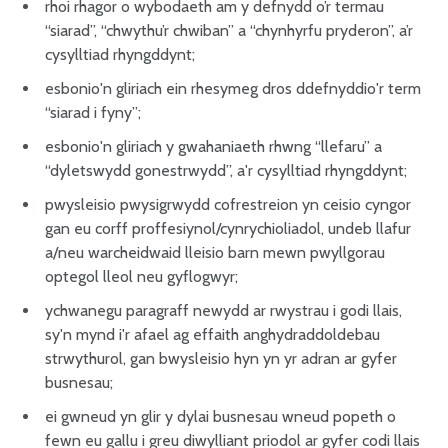
rhoi rhagor o wybodaeth am y defnydd o’r termau
“siarad”, “chwythu’r chwiban” a “chynhyrfu pryderon”, a’r
cysylltiad rhyngddynt;
esbonio'n gliriach ein rhesymeg dros ddefnyddio'r term
“siarad i fyny”;
esbonio'n gliriach y gwahaniaeth rhwng “llefaru” a
“dyletswydd gonestrwydd”, a'r cysylltiad rhyngddynt;
pwysleisio pwysigrwydd cofrestreion yn ceisio cyngor
gan eu corff proffesiynol/cynrychioliadol, undeb llafur
a/neu warcheidwaid lleisio barn mewn pwyllgorau
optegol lleol neu gyflogwyr;
ychwanegu paragraff newydd ar rwystrau i godi llais,
sy'n mynd i'r afael ag effaith anghydraddoldebau
strwythurol, gan bwysleisio hyn yn yr adran ar gyfer
busnesau;
ei gwneud yn glir y dylai busnesau wneud popeth o
fewn eu gallu i greu diwylliant priodol ar gyfer codi llais