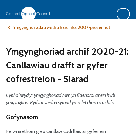
Ymgynghoriadau wedi'u harchifo: 2007-presennol
Ymgynghoriad archif 2020-21:
Canllawiau drafft ar gyfer
cofrestreion - Siarad
Cynhaliwyd yr ymgynghoriad hwn yn flaenorol ar ein hwb
ymgynghori. Rydym wedi ei symud yma fel rhan o archifo.
Gofynasom
Fe wnaethom greu canllaw codi llais ar gyfer ein