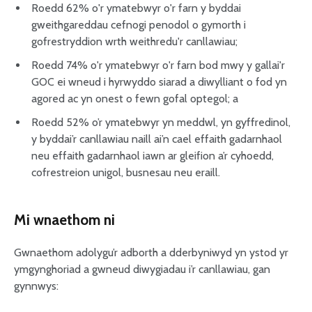
Roedd 62% o'r ymatebwyr o'r farn y byddai
gweithgareddau cefnogi penodol o gymorth i
gofrestryddion wrth weithredu'r canllawiau;
Roedd 74% o'r ymatebwyr o'r farn bod mwy y gallai'r
GOC ei wneud i hyrwyddo siarad a diwylliant o fod yn
agored ac yn onest o fewn gofal optegol; a
Roedd 52% o’r ymatebwyr yn meddwl, yn gyffredinol,
y byddai’r canllawiau naill ai’n cael effaith gadarnhaol
neu effaith gadarnhaol iawn ar gleifion a’r cyhoedd,
cofrestreion unigol, busnesau neu eraill.
Mi wnaethom ni
Gwnaethom adolygu’r adborth a dderbyniwyd yn ystod yr
ymgynghoriad a gwneud diwygiadau i’r canllawiau, gan
gynnwys: