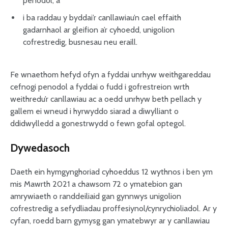
penodol; a
i ba raddau y byddai’r canllawiau’n cael effaith
gadarnhaol ar gleifion a’r cyhoedd, unigolion
cofrestredig, busnesau neu eraill.
Fe wnaethom hefyd ofyn a fyddai unrhyw weithgareddau
cefnogi penodol a fyddai o fudd i gofrestreion wrth
weithredu’r canllawiau ac a oedd unrhyw beth pellach y
gallem ei wneud i hyrwyddo siarad a diwylliant o
ddidwylledd a gonestrwydd o fewn gofal optegol.
Dywedasoch
Daeth ein hymgynghoriad cyhoeddus 12 wythnos i ben ym
mis Mawrth 2021 a chawsom 72 o ymatebion gan
amrywiaeth o randdeiliaid gan gynnwys unigolion
cofrestredig a sefydliadau proffesiynol/cynrychioliadol. Ar y
cyfan, roedd barn gymysg gan ymatebwyr ar y canllawiau