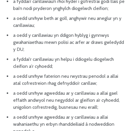
a fyddai’r canllawiau’n rhoi hyder i gofrestrai godi llais pe
bai’n nodi pryderon ynghylch diogelwch cleifion;
a oedd unrhyw beth ar goll, anghywir neu aneglur yn y
canllawiau;
a oedd y canllawiau yn ddigon hyblyg i gynnwys
gwahaniaethau mewn polisi ac arfer ar draws gwledydd
y DU;
a fyddai'r canllawiau yn helpu i ddiogelu diogelwch
cleifion a'r cyhoedd;
a oedd unrhyw faterion neu rwystrau penodol a allai
atal cofrestreion rhag defnyddio’r canllaw;
a oedd unrhyw agweddau ar y canllawiau a allai gael
effaith andwyol neu negyddol ar gleifion a’r cyhoedd,
unigolion cofrestredig, busnesau neu eraill;
a oedd unrhyw agweddau ar y canllawiau a allai
wahaniaethu yn erbyn rhanddeiliaid â nodweddion