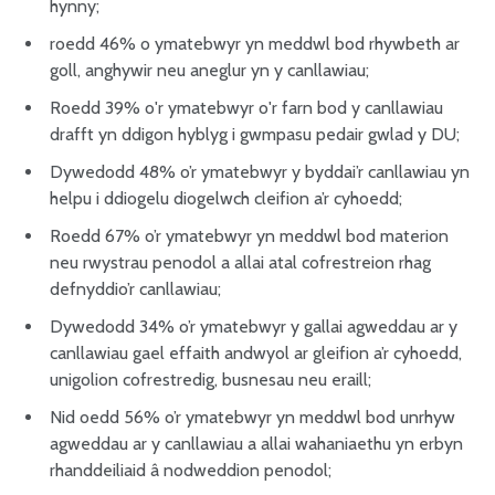
hynny;
roedd 46% o ymatebwyr yn meddwl bod rhywbeth ar
goll, anghywir neu aneglur yn y canllawiau;
Roedd 39% o'r ymatebwyr o'r farn bod y canllawiau
drafft yn ddigon hyblyg i gwmpasu pedair gwlad y DU;
Dywedodd 48% o’r ymatebwyr y byddai’r canllawiau yn
helpu i ddiogelu diogelwch cleifion a’r cyhoedd;
Roedd 67% o’r ymatebwyr yn meddwl bod materion
neu rwystrau penodol a allai atal cofrestreion rhag
defnyddio’r canllawiau;
Dywedodd 34% o’r ymatebwyr y gallai agweddau ar y
canllawiau gael effaith andwyol ar gleifion a’r cyhoedd,
unigolion cofrestredig, busnesau neu eraill;
Nid oedd 56% o’r ymatebwyr yn meddwl bod unrhyw
agweddau ar y canllawiau a allai wahaniaethu yn erbyn
rhanddeiliaid â nodweddion penodol;