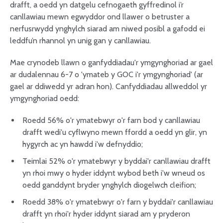
drafft, a oedd yn datgelu cefnogaeth gyffredinol i’r
canllawiau mewn egwyddor ond llawer o betruster a
nerfusrwydd ynghylch siarad am niwed posibl a gafodd ei
leddfu’n rhannol yn unig gan y canllawiau.
Mae crynodeb llawn o ganfyddiadau'r ymgynghoriad ar gael
ar dudalennau 6-7 o 'ymateb y GOC i'r ymgynghoriad' (ar
gael ar ddiwedd yr adran hon). Canfyddiadau allweddol yr
ymgynghoriad oedd:
Roedd 56% o'r ymatebwyr o'r farn bod y canllawiau
drafft wedi'u cyflwyno mewn ffordd a oedd yn glir, yn
hygyrch ac yn hawdd i'w defnyddio;
Teimlai 52% o'r ymatebwyr y byddai'r canllawiau drafft
yn rhoi mwy o hyder iddynt wybod beth i'w wneud os
oedd ganddynt bryder ynghylch diogelwch cleifion;
Roedd 38% o'r ymatebwyr o'r farn y byddai'r canllawiau
drafft yn rhoi'r hyder iddynt siarad am y pryderon