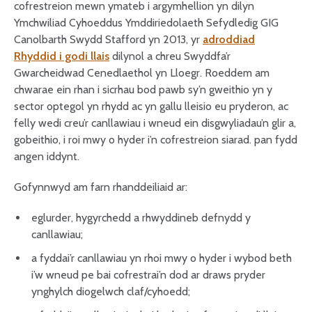
cofrestreion mewn ymateb i argymhellion yn dilyn
Ymchwiliad Cyhoeddus Ymddiriedolaeth Sefydledig GIG
Canolbarth Swydd Stafford yn 2013, yr
adroddiad
Rhyddid i godi llais
dilynol a chreu Swyddfa’r
Gwarcheidwad Cenedlaethol yn Lloegr. Roeddem am
chwarae ein rhan i sicrhau bod pawb sy’n gweithio yn y
sector optegol yn rhydd ac yn gallu lleisio eu pryderon, ac
felly wedi creu’r canllawiau i wneud ein disgwyliadau’n glir a,
gobeithio, i roi mwy o hyder i’n cofrestreion siarad. pan fydd
angen iddynt.
Gofynnwyd am farn rhanddeiliaid ar:
eglurder, hygyrchedd a rhwyddineb defnydd y
canllawiau;
a fyddai’r canllawiau yn rhoi mwy o hyder i wybod beth
i’w wneud pe bai cofrestrai’n dod ar draws pryder
ynghylch diogelwch claf/cyhoedd;