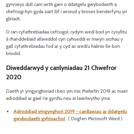
gynnwys dull cam wrth gam o ddatgelu gwybodaeth a
chefnogi hyn gyda siart llif i wneud y broses benderfynu yn
gliriach.
O ran cyfathrebiadau cefnogol, rydym wedi bod yn cysylltu
â rhanddeiliaid allweddol cyn cyhoeddi er mwyn sicrhau y
gall cyfathrebiadau fod ar y cyd ac wedi’u halinio lle bo’n
briodol.
Diweddarwyd y canlyniadau 21 Chwefror
2020
Daeth yr ymgynghoriad i ben ym mis Mehefin 2019 ac mae’r
adroddiad ar gael i’w gyrchu neu ei lawrlwytho yma:
Adroddiad ymgynghori 2019 - canllawiau ar ddatgelu
gwybodaeth gyfrinachol
, ( Dogfen Microsoft Word )