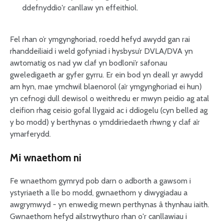
ddefnyddio'r canllaw yn effeithiol.
Fel rhan o’r ymgynghoriad, roedd hefyd awydd gan rai
rhanddeiliaid i weld gofyniad i hysbysu’r DVLA/DVA yn
awtomatig os nad yw claf yn bodloni’r safonau
gweledigaeth ar gyfer gyrru. Er ein bod yn deall yr awydd
am hyn, mae ymchwil blaenorol (a’r ymgynghoriad ei hun)
yn cefnogi dull dewisol o weithredu er mwyn peidio ag atal
cleifion rhag ceisio gofal llygaid ac i ddiogelu (cyn belled ag
y bo modd) y berthynas o ymddiriedaeth rhwng y claf a’r
ymarferydd.
Mi wnaethom ni
Fe wnaethom gymryd pob darn o adborth a gawsom i
ystyriaeth a lle bo modd, gwnaethom y diwygiadau a
awgrymwyd - yn enwedig mewn perthynas â thynhau iaith.
Gwnaethom hefyd ailstrwythuro rhan o'r canllawiau i