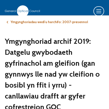
Ymgynghoriadau wedi'u harchifo: 2007-presennol
Ymgynghoriad archif 2019:
Datgelu gwybodaeth
gyfrinachol am gleifion (gan
gynnwys lle nad yw cleifion o
bosibl yn ffit i yrru) -
canllawiau drafft ar gyfer
cofrestreion GOC