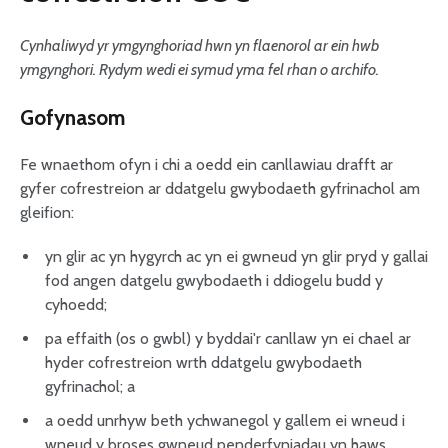
Cynhaliwyd yr ymgynghoriad hwn yn flaenorol ar ein hwb
ymgynghori. Rydym wedi ei symud yma fel rhan o archifo.
Gofynasom
Fe wnaethom ofyn i chi a oedd ein canllawiau drafft ar
gyfer cofrestreion ar ddatgelu gwybodaeth gyfrinachol am
gleifion:
yn glir ac yn hygyrch ac yn ei gwneud yn glir pryd y gallai
fod angen datgelu gwybodaeth i ddiogelu budd y
cyhoedd;
pa effaith (os o gwbl) y byddai'r canllaw yn ei chael ar
hyder cofrestreion wrth ddatgelu gwybodaeth
gyfrinachol; a
a oedd unrhyw beth ychwanegol y gallem ei wneud i
wneud y broses gwneud penderfyniadau yn haws