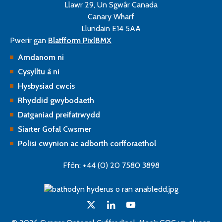
Llawr 29, Un Sgwâr Canada
Canary Wharf
Llundain E14 5AA
Pwerir gan
Blatfform Pixl8MX
Amdanom ni
Cysylltu â ni
Hysbysiad cwcis
Rhyddid gwybodaeth
Datganiad preifatrwydd
Siarter Gofal Cwsmer
Polisi cwynion ac adborth corfforaethol
Ffôn: +44 (0) 20 7580 3898