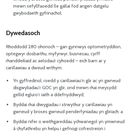
mewn sefyllfaoedd lle gallai fod angen datgelu
gwybodaeth gyfrinachol.
Dywedasoch
Rhoddodd 280 ohonoch – gan gynnwys optometryddion,
optegwyr dosbarthu, myfyrwyr, busnesau, cyrff
rhanddeiliaid ac aelodau’r cyhoedd – eich barn ar y
canllawiau a dweud wrthym:
Yn gyffredinol, roedd y canllawiau'n glir ac yn gwneud
disgwyliadau'r GOC yn glir, ond mewn rhai meysydd
gellid egluro'r iaith a ddefnyddiwyd;
Byddai rhai diwygiadau i strwythur y canllawiau yn
gwneud y broses gwneud penderfyniadau yn gliriach; a
Byddai nifer o weithgareddau ychwanegol yn ymwneud
â chyfathrebu yn helpu i gefnogi cofrestreion i